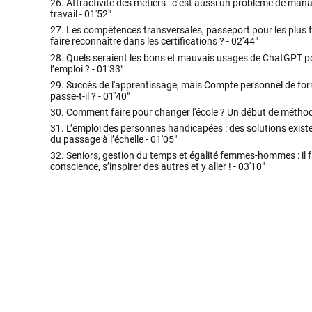
26.
Attractivité des métiers : c’est aussi un problème de man
travail -
01'52"
27.
Les compétences transversales, passeport pour les plus fra
faire reconnaître dans les certifications ? -
02'44"
28.
Quels seraient les bons et mauvais usages de ChatGPT po
l’emploi ? -
01'33"
29.
Succès de l'apprentissage, mais Compte personnel de for
passe-t-il ? -
01'40"
30.
Comment faire pour changer l'école ? Un début de métho
31.
L’emploi des personnes handicapées : des solutions exist
du passage à l’échelle -
01'05"
32.
Seniors, gestion du temps et égalité femmes-hommes : il 
conscience, s’inspirer des autres et y aller ! -
03'10"