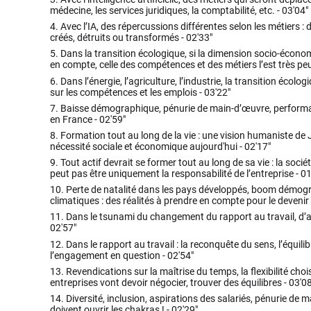
médecine, les services juridiques, la comptabilité, etc. -
03'04"
4.
Avec l’IA, des répercussions différentes selon les métiers : 
créés, détruits ou transformés -
02'33"
5.
Dans la transition écologique, si la dimension socio-écon
en compte, celle des compétences et des métiers l’est très pe
6.
Dans l’énergie, l’agriculture, l’industrie, la transition éco
sur les compétences et les emplois -
03'22"
7.
Baisse démographique, pénurie de main-d’œuvre, performan
en France -
02'59"
8.
Formation tout au long de la vie : une vision humaniste de
nécessité sociale et économique aujourd'hui -
02'17"
9.
Tout actif devrait se former tout au long de sa vie : la soc
peut pas être uniquement la responsabilité de l’entreprise -
01
10.
Perte de natalité dans les pays développés, boom démogr
climatiques : des réalités à prendre en compte pour le devenir 
11.
Dans le tsunami du changement du rapport au travail, d’a
02'57"
12.
Dans le rapport au travail : la reconquête du sens, l’équilib
l’engagement en question -
02'54"
13.
Revendications sur la maîtrise du temps, la flexibilité choisie
entreprises vont devoir négocier, trouver des équilibres -
03'08
14.
Diversité, inclusion, aspirations des salariés, pénurie de m
doivent ouvrir les chakras ! -
02'29"