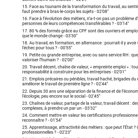
15.
Face au tsunami de la transformation du travail, au sentime
faut prendre à bras-le-corps les sujets -
02'08"
16.
Face à l’évolution des métiers, n’a-t-on pas un problème d’
personnes de leurs compétences transférables ? -
03'14"
17.
80 % des formés grâce au CPF sont des ouvriers et employé
que le monde change -
03'30"
18.
Au travail, en formation, en alternance : pourrait-il y avoir 
l'échec pour tous ? -
00'55"
19.
Petite ou grande entreprise, avec ou sans service RH : que
valoriser l’humain ? -
02'00"
20.
Travail décent, chaîne de valeur, « empreinte emploi » : t
responsabilité à construire pour les entreprises -
02'01"
21.
Emplois précaires ou pénibles, travail haché, brigades du
améliorer le travail de première ligne ? -
02'44"
22.
Depuis 30 ans une séparation de la finance et de l’économ
l'écologie, peu encore sur le social -
02'45"
23.
Chaînes de valeur, partage de la valeur, travail décent : des
complexes, à prendre un par un -
03'32"
24.
Comment mettre en valeur les certifications professionnell
reconnaître ? -
01'54"
25.
Apprentissage, attractivité des métiers : que peut l’État 
professionnelles ? -
02'23"