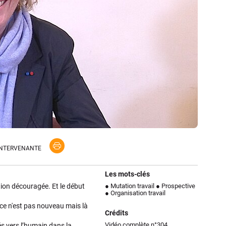
'INTERVENANTE
Les mots-clés
ition découragée. Et le début
● Mutation travail
● Prospective
● Organisation travail
 ce n'est pas nouveau mais là
Crédits
Vidéo complète n°304
cés vers l’humain dans la