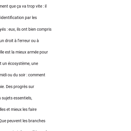
nt que ça va trop vite : il
identification par les
s : eux, ils ont bien compris
un droit à l’erreur ou à
lle est la mieux armée pour
out un écosystème, une
 midi ou du soir : comment
ie. Des progrès sur
 sujets essentiels,
es et mieux les faire
? Que peuvent les branches