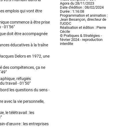
Agora du 28/11/2023
Date d'édition : 08/02/2024
des emplois qui vont être
Durée : 1:16:08
Programmation et animation :
Jean Besançon, directeur de
omique commence à être prise
l'UODC
u -
01'56"
Réalisation et édition : Pierre
Cécile
logique doit être accompagnée
© Pratiques & Stratégies -
février 2024 - reproduction
interdite
ces éducatives à la traîne
 Jacques Delors en 1972, une
iété des compétences, ça ne
'49"
aphique, réfugiés
du travail -
01'50"
bord les questions du sens -
re avec la vie personnelle,
, le télétravail : les
"
ain-d'œuvre : les entreprises