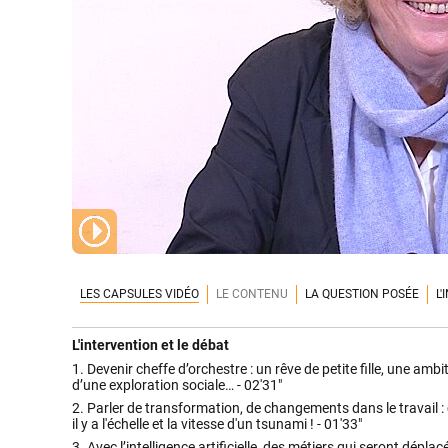
LES CAPSULES VIDÉO
LE CONTENU
LA QUESTION POSÉE
L
L'intervention et le débat
1.
Devenir cheffe d’orchestre : un rêve de petite fille, une amb
d’une exploration sociale… -
02'31"
2.
Parler de transformation, de changements dans le travail :
il y a l'échelle et la vitesse d'un tsunami ! -
01'33"
3.
Avec l’intelligence artificielle, des métiers qui seront dépla