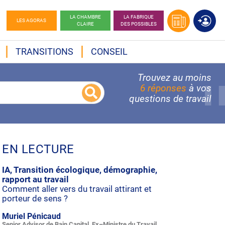
LA CHAMBRE
LA FABRIQUE
LES AGORAS
CLAIRE
DES POSSIBLES
TRANSITIONS
CONSEIL
Trouvez au moins
6 réponses
à vos
questions de travail
EN LECTURE
IA, Transition écologique, démographie,
rapport au travail
Comment aller vers du travail attirant et
porteur de sens ?
Muriel Pénicaud
Senior Advisor de Bain Capital, Ex–Ministre du Travail,