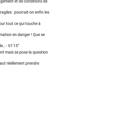
agement et de conditions de
giles : pourrait-on enfin les
ur tout ce qui touche à
mation en danger ! Que se
de… -
01'15"
ent mais se pose la question
faut réellement prendre