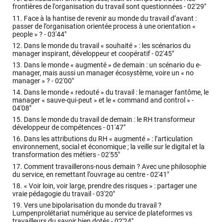
frontières de l'organisation du travail sont questionnées -
02'29"
11.
Face à la hantise de revenir au monde du travail d’avant :
passer de l’organisation orientée process à une orientation «
people » ? -
03'44"
12.
Dans le monde du travail « souhaité » : les scénarios du
manager inspirant, développeur et coopératif -
02'45"
13.
Dans le monde « augmenté » de demain : un scénario du e-
manager, mais aussi un manager écosystème, voire un « no
manager » ? -
02'00"
14.
Dans le monde « redouté » du travail : le manager fantôme, le
manager « sauve-qui-peut » et le « command and control » -
04'08"
15.
Dans le monde du travail de demain : le RH transformeur
développeur de compétences -
01'47"
16.
Dans les attributions du RH « augmenté » : l’articulation
environnement, social et économique ; la veille sur le digital et la
transformation des métiers -
02'55"
17.
Comment travaillerons-nous demain ? Avec une philosophie
du service, en remettant l’ouvrage au centre -
02'41"
18.
« Voir loin, voir large, prendre des risques » : partager une
vraie pédagogie du travail -
03'20"
19.
Vers une bipolarisation du monde du travail ?
Lumpenprolétariat numérique au service de plateformes vs
travailleurs du savoir bien dotés -
02'24"