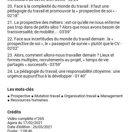
20.
Face à la complexité du monde du travail : il faut une
pédagogie du travail et promouvoir la « prospective de soi » -
02'18"
21.
La prospective des métiers : est-ce qu'elle ne nous enferme
pas trop dans de petits silos ? Alors que nous avons besoin de
transversalité, de mobilité… -
03'09"
22.
Face aux incertitudes du monde du travail demain : la «
prospective de soi », le « passeport de survie » plutôt que le CV -
02'02"
23.
Alors, comment allons-nous travailler demain ? Lieux et
formes multiples, recrutements au projet, « temps de vie
partagés » successifs -
03'59"
24.
La pédagogie du travail, une responsabilité citoyenne : une
urgence aujourd’hui à la développer -
01'40"
Les mots-clés
● Prospective
● Mutation travail
● Organisation travail
● Management
● Ressources humaines
Crédits
Vidéo complète n°265
Agora du 17/02/2021
Date d'édition : 26/03/2021
Durée : 1:08:46