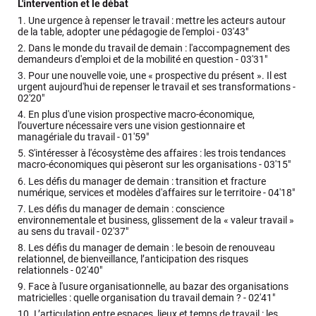
L'intervention et le débat
1.
Une urgence à repenser le travail : mettre les acteurs autour
de la table, adopter une pédagogie de l'emploi -
03'43"
2.
Dans le monde du travail de demain : l'accompagnement des
demandeurs d'emploi et de la mobilité en question -
03'31"
3.
Pour une nouvelle voie, une « prospective du présent ». Il est
urgent aujourd'hui de repenser le travail et ses transformations -
02'20"
4.
En plus d'une vision prospective macro-économique,
l’ouverture nécessaire vers une vision gestionnaire et
managériale du travail -
01'59"
5.
S'intéresser à l'écosystème des affaires : les trois tendances
macro-économiques qui pèseront sur les organisations -
03'15"
6.
Les défis du manager de demain : transition et fracture
numérique, services et modèles d'affaires sur le territoire -
04'18"
7.
Les défis du manager de demain : conscience
environnementale et business, glissement de la « valeur travail »
au sens du travail -
02'37"
8.
Les défis du manager de demain : le besoin de renouveau
relationnel, de bienveillance, l’anticipation des risques
relationnels -
02'40"
9.
Face à l'usure organisationnelle, au bazar des organisations
matricielles : quelle organisation du travail demain ? -
02'41"
10.
L’articulation entre espaces, lieux et temps de travail : les