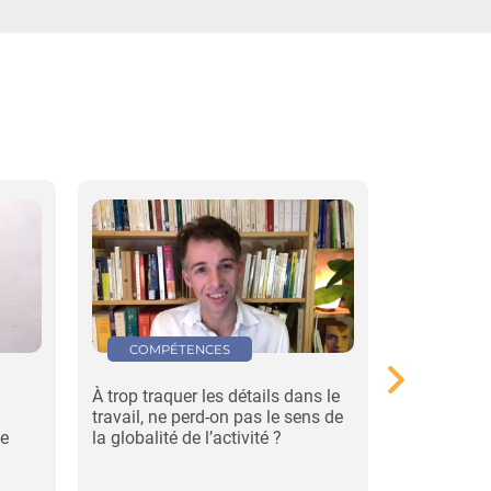
COMPÉTENCES
STRATÉ
À trop traquer les détails dans le
Face aux b
travail, ne perd-on pas le sens de
cramés » : 
de
la globalité de l’activité ?
déconstruct