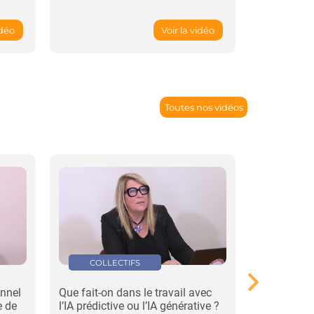
idéo
Voir la vidéo
Toutes nos vidéos
COLLECTIFS
STRATÉ
onnel
Que fait-on dans le travail avec
Un angle m
e de
l’IA prédictive ou l’IA générative ?
l'innovation