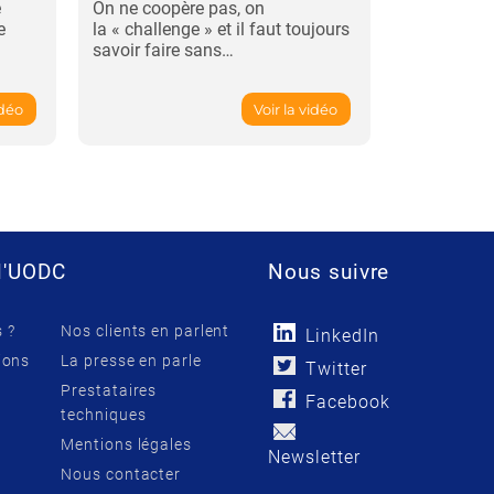
e
On ne coopère pas, on
organisatio
e
la « challenge » et il faut toujours
l’externe ou
savoir faire sans…
ou le « day
idéo
Voir la vidéo
l'UODC
Nous suivre
 ?
Nos clients en parlent
LinkedIn
ions
La presse en parle
Twitter
Prestataires
Facebook
techniques
Mentions légales
Newsletter
Nous contacter