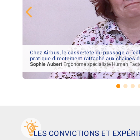
ENT
nd on
Chez Airbus, le casse-tête du passage à l’éch
pratique directement rattaché aux chaînes 
inci
Sophie Aubert
Ergonome spécialiste Human Facto
LES CONVICTIONS ET EXPÉR