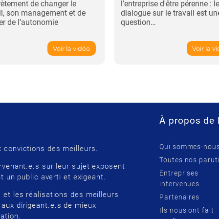
ètement de changer le
l'entreprise d'être pérenne : l
il, son management et de
dialogue sur le travail est un
r de l’autonomie
question…
Voir la vidéo
Voir la v
À propos de 
Qui sommes-nous
 convictions des meilleurs.
Toutes nos parut
rvenant.e.s sur leur sujet exposent
Entreprises
t un public averti et exigeant.
intervenues
 et les réalisations des meilleurs
Partenaires
 aux dirigeant.e.s de mieux
Ils nous ont fait
ation.