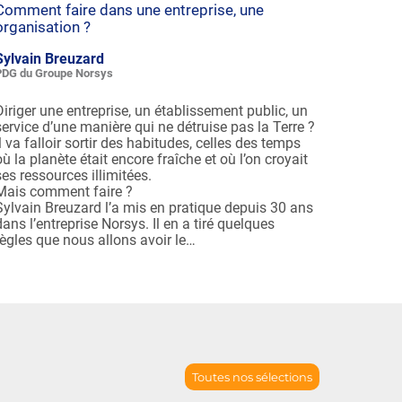
Comment faire dans une entreprise, une
organisation ?
Sylvain Breuzard
PDG du Groupe Norsys
Diriger une entreprise, un établissement public, un
service d’une manière qui ne détruise pas la Terre ?
rte sociale des JO 2024 : un avant et un après au plan i
Il va falloir sortir des habitudes, celles des temps
ions de travail, de qualité du travail, de "beau…
où la planète était encore fraîche et où l’on croyait
 Le Berder
Membre du bureau confédéral de la CGT, secrétaire gé
ses ressources illimitées.
Mais comment faire ?
Sylvain Breuzard l’a mis en pratique depuis 30 ans
dans l’entreprise Norsys. Il en a tiré quelques
règles que nous allons avoir le…
Toutes nos sélections