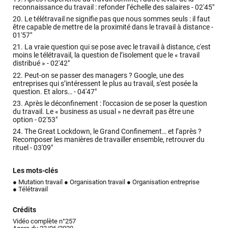
reconnaissance du travail : refonder l’échelle des salaires -
02'45"
20.
Le télétravail ne signifie pas que nous sommes seuls : il faut
être capable de mettre de la proximité dans le travail à distance -
01'57"
21.
La vraie question qui se pose avec le travail à distance, c'est
moins le télétravail, la question de l’isolement que le « travail
distribué » -
02'42"
22.
Peut-on se passer des managers ? Google, une des
entreprises qui s’intéressent le plus au travail, s'est posée la
question. Et alors… -
04'47"
23.
Après le déconfinement : l’occasion de se poser la question
du travail. Le « business as usual » ne devrait pas être une
option -
02'53"
24.
The Great Lockdown, le Grand Confinement… et l’après ?
Recomposer les manières de travailler ensemble, retrouver du
rituel -
03'09"
Les mots-clés
● Mutation travail
● Organisation travail
● Organisation entreprise
● Télétravail
Crédits
Vidéo complète n°257