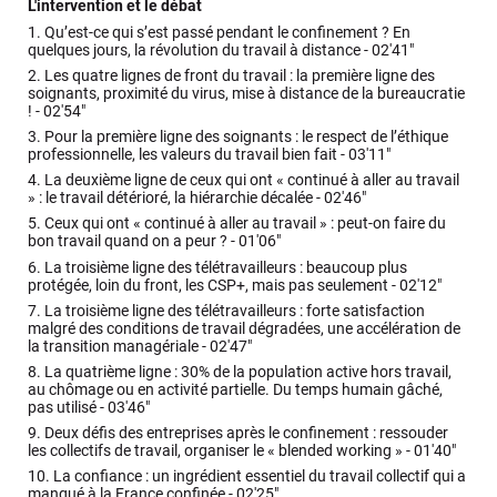
L'intervention et le débat
1.
Qu’est-ce qui s’est passé pendant le confinement ? En
quelques jours, la révolution du travail à distance -
02'41"
2.
Les quatre lignes de front du travail : la première ligne des
soignants, proximité du virus, mise à distance de la bureaucratie
! -
02'54"
3.
Pour la première ligne des soignants : le respect de l’éthique
professionnelle, les valeurs du travail bien fait -
03'11"
4.
La deuxième ligne de ceux qui ont « continué à aller au travail
» : le travail détérioré, la hiérarchie décalée -
02'46"
5.
Ceux qui ont « continué à aller au travail » : peut-on faire du
bon travail quand on a peur ? -
01'06"
6.
La troisième ligne des télétravailleurs : beaucoup plus
protégée, loin du front, les CSP+, mais pas seulement -
02'12"
7.
La troisième ligne des télétravailleurs : forte satisfaction
malgré des conditions de travail dégradées, une accélération de
la transition managériale -
02'47"
8.
La quatrième ligne : 30% de la population active hors travail,
au chômage ou en activité partielle. Du temps humain gâché,
pas utilisé -
03'46"
9.
Deux défis des entreprises après le confinement : ressouder
les collectifs de travail, organiser le « blended working » -
01'40"
10.
La confiance : un ingrédient essentiel du travail collectif qui a
manqué à la France confinée -
02'25"