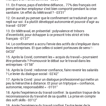
11.
En France, pays d’extrême défiance… 77% des français ont
pensé que leur employeur s’est bien comporté pendant la crise
sanitaire. Un effet du télétravail ? -
03'31"
12.
On aurait pu penser que le confinement se traduirait par un
repli sur soi : il a plutôt développé autonomie et pouvoir d’agir au
travail -
03'09"
13.
En télétravail, en présentiel : polyvalence et trésors
d’inventivité, pour échapper à ce prescrit très strict et très
français -
01'37"
14.
Le confinement a accru l’envie des actifs de s’impliquer dans
leurs entreprises. Et que celles-ci soient porteuses de sens ! -
04'20"
15.
Après la Covid, comment les « acquis du travail » pourraient
être préservés ? Promouvoir le débat sur le travail dans les
entreprises -
01'58"
16.
Après la Covid : redonner confiance, faire revenir les salariés
? Le levier du dialogue social -
02'42"
17.
Après la Covid : pour un dialogue professionnel qui mette un
peu la hiérarchie à distance. Et pour un triptyque « confiance,
autonomie, responsabilité » -
01'01"
18.
Après l’expérience du travail confiné : la question trapue de la
reconnaissance du travail et de sa qualité. La prise en compte
des soft skills -
03'12"
19.
Après l’expérience du travail confiné, l’autre levier de la