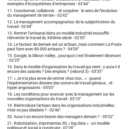
exemples d’écosystèmes d’entreprises -
02'44"
11.
Coordonner, collaborer... et coopérer : le sens de l’évolution
du management de terrain -
02'42"
12.
Le management accompagnateur de la subjectivation du
travail -
02'49"
13.
Rentrer l’artisanal dans un modèle industriel essoufflé :
réinventer le travail du XXIème siècle -
02'55"
14.
Le facteur de demain est un artisan, mais comment La Poste
peut faire avec 80 000 artisans ? -
04'39"
15.
Google, la Silicon Valley… pourquoi c’est finalement décevant
-
02'25"
16.
Dans le modèle d’organisation du travail qui vient : y aura-t-il
encore des salariés ? Des emplois ? (rebond 3) -
03'35"
17.
« Je n’ai plus envie de rentrer chez moi… » : quand
l’expérimentation dessine des univers de travail géniaux… et
hyper angoissants -
05'03"
18.
Les conditions pour avancer avec le management sur les
nouvelles organisations du travail -
03'10"
19.
Réintroduire l'artisan dans les organisations industrielles :
n’est-ce pas idéaliste ? -
02'46"
20.
Aura-t-on encore besoin des managers demain ? -
05'32"
21.
Robotisation, imprimantes 3D, « big data » : un modèle
politique et social à construire -
02'28"