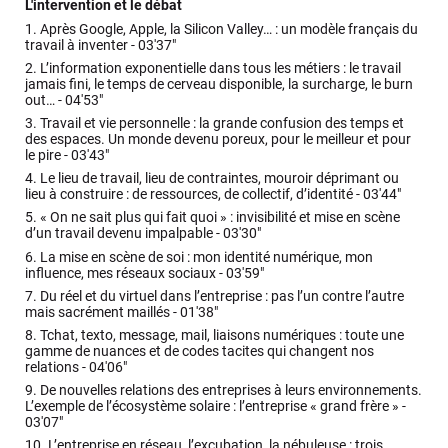
L'intervention et le débat
1.
Après Google, Apple, la Silicon Valley… : un modèle français du
travail à inventer -
03'37"
2.
L’information exponentielle dans tous les métiers : le travail
jamais fini, le temps de cerveau disponible, la surcharge, le burn
out… -
04'53"
3.
Travail et vie personnelle : la grande confusion des temps et
des espaces. Un monde devenu poreux, pour le meilleur et pour
le pire -
03'43"
4.
Le lieu de travail, lieu de contraintes, mouroir déprimant ou
lieu à construire : de ressources, de collectif, d’identité -
03'44"
5.
« On ne sait plus qui fait quoi » : invisibilité et mise en scène
d’un travail devenu impalpable -
03'30"
6.
La mise en scène de soi : mon identité numérique, mon
influence, mes réseaux sociaux -
03'59"
7.
Du réel et du virtuel dans l’entreprise : pas l’un contre l’autre
mais sacrément maillés -
01'38"
8.
Tchat, texto, message, mail, liaisons numériques : toute une
gamme de nuances et de codes tacites qui changent nos
relations -
04'06"
9.
De nouvelles relations des entreprises à leurs environnements.
L’exemple de l’écosystème solaire : l’entreprise « grand frère » -
03'07"
10.
L’entreprise en réseau, l’excubation, la nébuleuse : trois