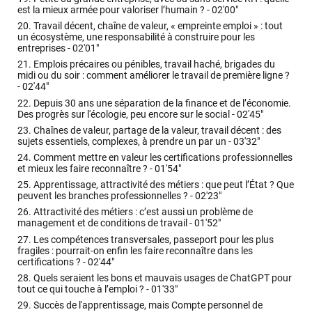
est la mieux armée pour valoriser l’humain ? -
02'00"
20.
Travail décent, chaîne de valeur, « empreinte emploi » : tout
un écosystème, une responsabilité à construire pour les
entreprises -
02'01"
21.
Emplois précaires ou pénibles, travail haché, brigades du
midi ou du soir : comment améliorer le travail de première ligne ?
-
02'44"
22.
Depuis 30 ans une séparation de la finance et de l’économie.
Des progrès sur l'écologie, peu encore sur le social -
02'45"
23.
Chaînes de valeur, partage de la valeur, travail décent : des
sujets essentiels, complexes, à prendre un par un -
03'32"
24.
Comment mettre en valeur les certifications professionnelles
et mieux les faire reconnaître ? -
01'54"
25.
Apprentissage, attractivité des métiers : que peut l’État ? Que
peuvent les branches professionnelles ? -
02'23"
26.
Attractivité des métiers : c’est aussi un problème de
management et de conditions de travail -
01'52"
27.
Les compétences transversales, passeport pour les plus
fragiles : pourrait-on enfin les faire reconnaître dans les
certifications ? -
02'44"
28.
Quels seraient les bons et mauvais usages de ChatGPT pour
tout ce qui touche à l’emploi ? -
01'33"
29.
Succès de l'apprentissage, mais Compte personnel de