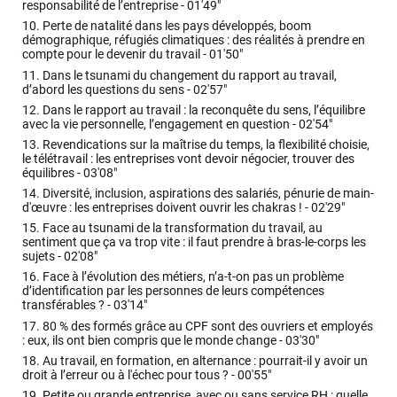
responsabilité de l’entreprise -
01'49"
10.
Perte de natalité dans les pays développés, boom
démographique, réfugiés climatiques : des réalités à prendre en
compte pour le devenir du travail -
01'50"
11.
Dans le tsunami du changement du rapport au travail,
d’abord les questions du sens -
02'57"
12.
Dans le rapport au travail : la reconquête du sens, l’équilibre
avec la vie personnelle, l’engagement en question -
02'54"
13.
Revendications sur la maîtrise du temps, la flexibilité choisie,
le télétravail : les entreprises vont devoir négocier, trouver des
équilibres -
03'08"
14.
Diversité, inclusion, aspirations des salariés, pénurie de main-
d'œuvre : les entreprises doivent ouvrir les chakras ! -
02'29"
15.
Face au tsunami de la transformation du travail, au
sentiment que ça va trop vite : il faut prendre à bras-le-corps les
sujets -
02'08"
16.
Face à l’évolution des métiers, n’a-t-on pas un problème
d’identification par les personnes de leurs compétences
transférables ? -
03'14"
17.
80 % des formés grâce au CPF sont des ouvriers et employés
: eux, ils ont bien compris que le monde change -
03'30"
18.
Au travail, en formation, en alternance : pourrait-il y avoir un
droit à l’erreur ou à l'échec pour tous ? -
00'55"
19.
Petite ou grande entreprise, avec ou sans service RH : quelle