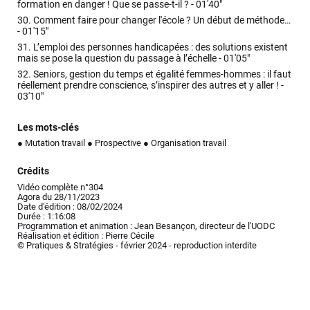
formation en danger ! Que se passe-t-il ? -
01'40"
30.
Comment faire pour changer l'école ? Un début de méthode…
-
01'15"
31.
L’emploi des personnes handicapées : des solutions existent
mais se pose la question du passage à l’échelle -
01'05"
32.
Seniors, gestion du temps et égalité femmes-hommes : il faut
réellement prendre conscience, s’inspirer des autres et y aller ! -
03'10"
Les mots-clés
● Mutation travail
● Prospective
● Organisation travail
Crédits
Vidéo complète n°304
Agora du 28/11/2023
Date d'édition : 08/02/2024
Durée : 1:16:08
Programmation et animation : Jean Besançon, directeur de l'UODC
Réalisation et édition : Pierre Cécile
© Pratiques & Stratégies - février 2024 - reproduction interdite