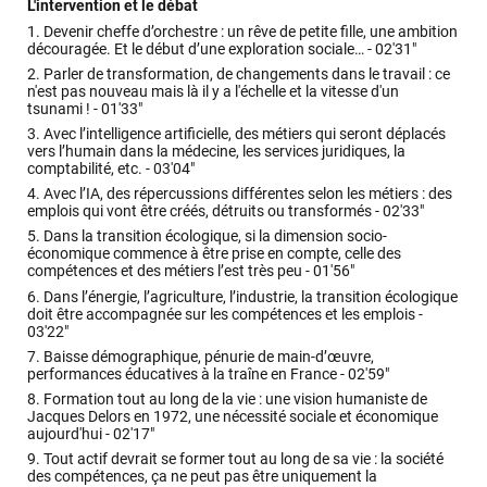
L'intervention et le débat
1.
Devenir cheffe d’orchestre : un rêve de petite fille, une ambition
découragée. Et le début d’une exploration sociale… -
02'31"
2.
Parler de transformation, de changements dans le travail : ce
n'est pas nouveau mais là il y a l'échelle et la vitesse d'un
tsunami ! -
01'33"
3.
Avec l’intelligence artificielle, des métiers qui seront déplacés
vers l’humain dans la médecine, les services juridiques, la
comptabilité, etc. -
03'04"
4.
Avec l’IA, des répercussions différentes selon les métiers : des
emplois qui vont être créés, détruits ou transformés -
02'33"
5.
Dans la transition écologique, si la dimension socio-
économique commence à être prise en compte, celle des
compétences et des métiers l’est très peu -
01'56"
6.
Dans l’énergie, l’agriculture, l’industrie, la transition écologique
doit être accompagnée sur les compétences et les emplois -
03'22"
7.
Baisse démographique, pénurie de main-d’œuvre,
performances éducatives à la traîne en France -
02'59"
8.
Formation tout au long de la vie : une vision humaniste de
Jacques Delors en 1972, une nécessité sociale et économique
aujourd'hui -
02'17"
9.
Tout actif devrait se former tout au long de sa vie : la société
des compétences, ça ne peut pas être uniquement la