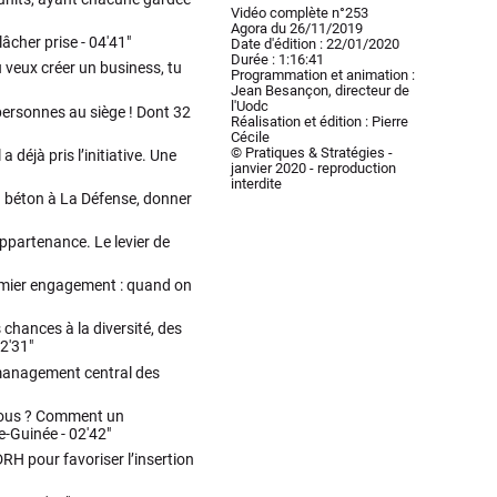
Vidéo complète n°253
Agora du 26/11/2019
lâcher prise -
04'41"
Date d'édition : 22/01/2020
Durée : 1:16:41
u veux créer un business, tu
Programmation et animation :
Jean Besançon, directeur de
l'Uodc
 personnes au siège ! Dont 32
Réalisation et édition : Pierre
Cécile
© Pratiques & Stratégies -
 déjà pris l’initiative. Une
janvier 2020 - reproduction
interdite
en béton à La Défense, donner
ppartenance. Le levier de
Premier engagement : quand on
 chances à la diversité, des
2'31"
 management central des
r tous ? Comment un
e-Guinée -
02'42"
RH pour favoriser l’insertion