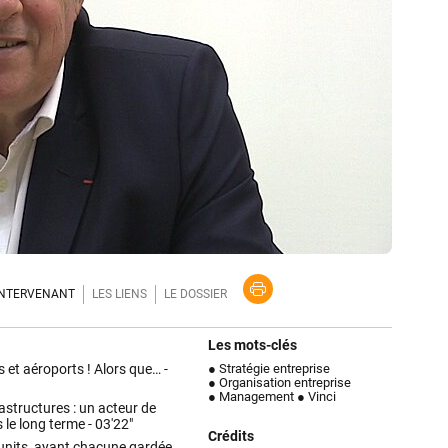
'INTERVENANT
LES LIENS
LE DOSSIER
Les mots-clés
 et aéroports ! Alors que… -
● Stratégie entreprise
● Organisation entreprise
● Management
● Vinci
rastructures : un acteur de
s le long terme -
03'22"
Crédits
 units, ayant chacune gardée