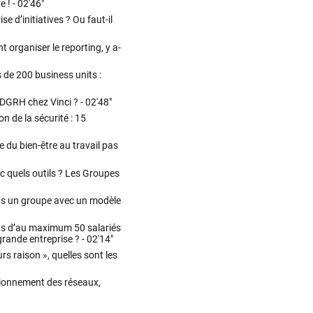
e ! -
02'46"
se d’initiatives ? Ou faut-il
organiser le reporting, y a-
de 200 business units :
a DGRH chez Vinci ? -
02'48"
on de la sécurité : 15
 du bien-être au travail pas
c quels outils ? Les Groupes
ans un groupe avec un modèle
ts d’au maximum 50 salariés
grande entreprise ? -
02'14"
urs raison », quelles sont les
ctionnement des réseaux,