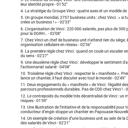
leur identité propre -
01'52"
4.
La stratégie du Groupe Vinci : quatre axes et un modèle de 
5.
Un groupe mondial, 2757 business units : chez Vinci : « si t
crées un business ! » -
02'33"
6.
L’organisation de Vinci : 220 000 salariés, pas plus de 300
pour la DGRH… -
02'08"
7.
Chez Vinci un chef de business unit n’attend rien du siège, il a
organisation cellulaire en réseau -
02'36"
8.
La première règle chez Vinci : quand on coule un escalier 
du sens -
02'27"
9.
Une deuxième règle chez Vinci : développer le sentiment d'a
l’actionnariat salarié -
04'08"
10.
Troisième règle chez Vinci : respecter le « manifeste ». 
lance un chantier, il faut discuter avec tout le monde -
02'49"
11.
Deux engagements du « manifeste » de Vinci : l'égalité des
parcours professionnels durables. Pas de CDD chez Vinci ! -
0
12.
Le contrepoids du modèle très décentralisé de Vinci : un
risques -
01'39"
13.
Une illustration de l’initiative et de la responsabilité pou
conducteur d’engin stoppe un chantier en Papouasie Nouvell
14.
Un exemple de création d’une business unit au sein de la D
des salariés de Vinci -
02'21"