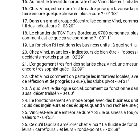
15.
Au final, le travail du corporate chez Vinci : libérer l’initiativ
16.
Chez Vinci, est-ce que c’est le cadre posé qui favorise la pri
faire encore quelque chose en plus à côté ? -
01'53"
17.
Dans un grand groupe décentralisé comme Vinci, comment 
t-il des indicateurs ? -
03'20"
18.
Le chantier du TGV Paris-Bordeaux, 9700 personnes, plus 
comment est-ce que ça se coordonne ? -
03'11"
19.
La fonction RH est dans les business units : à quoi sert l
20.
Chez Vinci, avant les « indicateurs de bien-être », l’obsessi
accidents mortels par an -
02'29"
21.
L’engagement très fort des salariés chez Vinci, une mesure
encore très sophistiquée -
02'09"
22.
Chez Vinci comment on partage les initiatives locales, ave
de réflexion et de progrès (GREP), les Clubs pivot -
04'31"
23.
À quoi sert le dialogue social, comment ça fonctionne d
aussi décentralisé ? -
04'00"
24.
Le fonctionnement en mode projet avec des business uni
: quid des ingénieurs et des équipes quand Vinci rachète une 
25.
Vinci est-elle une entreprise dure ? Si « le business a toujo
valeurs ? -
04'55"
26.
Ce qu’il faudrait améliorer chez Vinci ? La fluidité de fon
leurs « carrefours » et leurs « ronds-points » -
02'58"