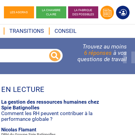
LA CHAMBRE
LA FABRIQUE
LES AGORAS
CLAIRE
DES POSSIBLES
TRANSITIONS
CONSEIL
Trouvez au moins
6 réponses
à vos
questions de travail
EN LECTURE
La gestion des ressources humaines chez
Spie Batignolles
Comment les RH peuvent contribuer à la
performance globale ?
Nicolas Flamant
DRH du Groupe Spie Batignolles