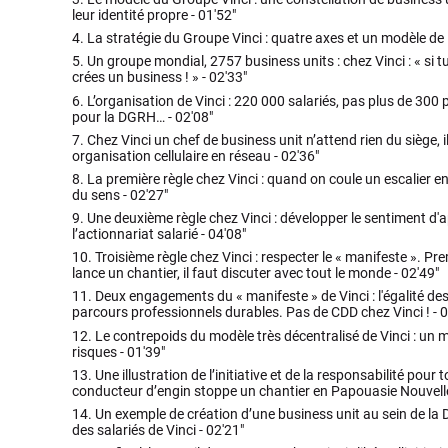
leur identité propre -
01'52"
4.
La stratégie du Groupe Vinci : quatre axes et un modèle de 
5.
Un groupe mondial, 2757 business units : chez Vinci : « si t
crées un business ! » -
02'33"
6.
L’organisation de Vinci : 220 000 salariés, pas plus de 300
pour la DGRH… -
02'08"
7.
Chez Vinci un chef de business unit n’attend rien du siège, il a
organisation cellulaire en réseau -
02'36"
8.
La première règle chez Vinci : quand on coule un escalier 
du sens -
02'27"
9.
Une deuxième règle chez Vinci : développer le sentiment d'a
l’actionnariat salarié -
04'08"
10.
Troisième règle chez Vinci : respecter le « manifeste ». 
lance un chantier, il faut discuter avec tout le monde -
02'49"
11.
Deux engagements du « manifeste » de Vinci : l'égalité des
parcours professionnels durables. Pas de CDD chez Vinci ! -
0
12.
Le contrepoids du modèle très décentralisé de Vinci : un
risques -
01'39"
13.
Une illustration de l’initiative et de la responsabilité pou
conducteur d’engin stoppe un chantier en Papouasie Nouvell
14.
Un exemple de création d’une business unit au sein de la D
des salariés de Vinci -
02'21"