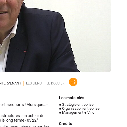
'INTERVENANT
LES LIENS
LE DOSSIER
Les mots-clés
 et aéroports ! Alors que… -
● Stratégie entreprise
● Organisation entreprise
● Management
● Vinci
rastructures : un acteur de
s le long terme -
03'22"
Crédits
 units, ayant chacune gardée