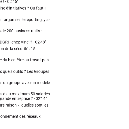
e ! -
02'46"
se d’initiatives ? Ou faut-il
organiser le reporting, y a-
de 200 business units :
a DGRH chez Vinci ? -
02'48"
on de la sécurité : 15
 du bien-être au travail pas
c quels outils ? Les Groupes
ans un groupe avec un modèle
ts d’au maximum 50 salariés
grande entreprise ? -
02'14"
urs raison », quelles sont les
ctionnement des réseaux,