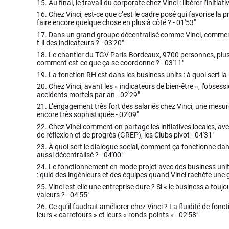
15.
Au final, le travail du corporate chez Vinci : libérer l’initiativ
16.
Chez Vinci, est-ce que c’est le cadre posé qui favorise la pri
faire encore quelque chose en plus à côté ? -
01'53"
17.
Dans un grand groupe décentralisé comme Vinci, comment 
t-il des indicateurs ? -
03'20"
18.
Le chantier du TGV Paris-Bordeaux, 9700 personnes, plus 
comment est-ce que ça se coordonne ? -
03'11"
19.
La fonction RH est dans les business units : à quoi sert l
20.
Chez Vinci, avant les « indicateurs de bien-être », l’obsessi
accidents mortels par an -
02'29"
21.
L’engagement très fort des salariés chez Vinci, une mesure
encore très sophistiquée -
02'09"
22.
Chez Vinci comment on partage les initiatives locales, ave
de réflexion et de progrès (GREP), les Clubs pivot -
04'31"
23.
À quoi sert le dialogue social, comment ça fonctionne d
aussi décentralisé ? -
04'00"
24.
Le fonctionnement en mode projet avec des business uni
: quid des ingénieurs et des équipes quand Vinci rachète une 
25.
Vinci est-elle une entreprise dure ? Si « le business a toujo
valeurs ? -
04'55"
26.
Ce qu’il faudrait améliorer chez Vinci ? La fluidité de fon
leurs « carrefours » et leurs « ronds-points » -
02'58"