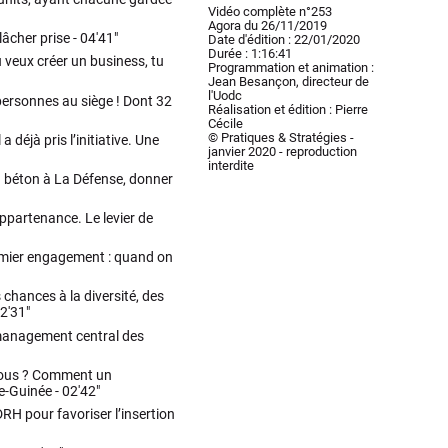
Vidéo complète n°253
Agora du 26/11/2019
lâcher prise -
04'41"
Date d'édition : 22/01/2020
Durée : 1:16:41
u veux créer un business, tu
Programmation et animation :
Jean Besançon, directeur de
l'Uodc
 personnes au siège ! Dont 32
Réalisation et édition : Pierre
Cécile
© Pratiques & Stratégies -
 déjà pris l’initiative. Une
janvier 2020 - reproduction
interdite
en béton à La Défense, donner
ppartenance. Le levier de
Premier engagement : quand on
 chances à la diversité, des
2'31"
 management central des
r tous ? Comment un
e-Guinée -
02'42"
RH pour favoriser l’insertion