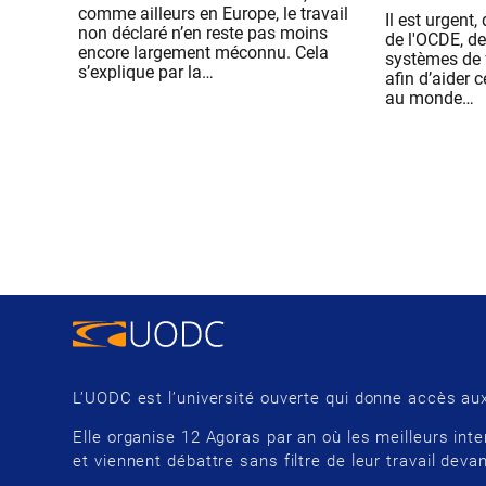
comme ailleurs en Europe, le travail
Il est urgent
non déclaré n’en reste pas moins
de l'OCDE, de
encore largement méconnu. Cela
systèmes de 
s’explique par la…
afin d’aider 
au monde…
L’UODC est l’université ouverte qui donne accès aux
Elle organise 12 Agoras par an où les meilleurs inte
et viennent débattre sans filtre de leur travail devan