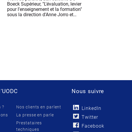
Boeck Supérieur, "L'évaluation, levier
pour l'enseignement et la formation"
sous la direction d'Anne Jorro et…
l'UODC
Nous suivre
 ?
Nos clients en parlent
LinkedIn
ions
La presse en parle
Twitter
Prestataires
Facebook
techniques