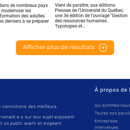
Vient de paraître, aux éditions
, dans de nombreux pays
Presses de l'Université du Québec,
 moderniser les
une 3e édition de l'ouvrage "Gestion
formation des adultes
des ressources humaines.
ces derniers à se préparer
Typologies et…
Afficher plus de résultats
À propos de 
Qui sommes-nous
 convictions des meilleurs.
Toutes nos parut
rvenant.e.s sur leur sujet exposent
Entreprises
t un public averti et exigeant.
intervenues