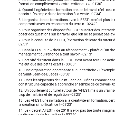
formation complètement « extraterritoriaux » -
01'30"
4.
Quand l’ingénierie de formation creuse le travail réel : cela 
besoin ! L’exemple d'une formation à la vente -
02'34"
5.
L'organisation de formations avec la FEST : ce n'est plus le
compromis avec les ressources du terrain -
02'42"
6.
Pour organiser des dispositifs FEST : susciter des interacti
poser des questions sur le travail que l'on ne se posait pas av
7.
Pour la conduite de la FEST, l'extraction délicate du tuteur d
02'51"
8.
Dans la FEST : un « droit au tâtonnement » plutôt qu'un droit
management qui renonce à tout savoir -
02'13"
9.
L'activité du tuteur dans la FEST : c'est avant tout une activ
maïeutique des petits écarts -
03'05"
10.
Une organisation apprenante sur un territoire ? L’exempl
de Saint-Jean-de-Buèges -
03'58"
11.
Chez les vignerons de Saint-Jean-de-Buèges comme dans la
construit une capacité à apprendre ensemble de ce travail -
0
12.
Un bouillement culturel autour de l’AFEST, mais un vrai r
trop de maîtrise et de régulation -
02'25"
13.
Les AFEST, une invitation à la créativité en formation, certe
la création simplificatrice ! -
03'23"
14.
Le « décret AFEST » de 2018 n’a-t-il pas tué toute imagina
de dispositifs de formation ? -
03'16"