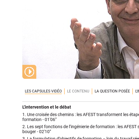
LES CAPSULES VIDÉO
LE CONTENU
LA QUESTION POSÉE
L
L'intervention et le débat
1.
Une croisée des chemins : les AFEST transforment les étapes
formation -
01'06"
2.
Les sept fonctions de l’ingénierie de formation : les AFEST s
bouger -
02'10"
3.
La formulation d’objectifs de formation – loin du travail ré