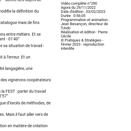
Vidéo complète n°290
Agora du 29/11/2022
modifie la définition du
Date d'édition : 03/02/2023
Durée : 0:56:05
Programmation et animation :
 catalogue mais de fins
Jean Besançon, directeur de
l'Uodc
Réalisation et édition : Pierre
ons entre métiers. Et se
Cécile
ant -
01'40"
© Pratiques & Stratégies -
février 2023 - reproduction
e sa situation de travail -
interdite
 à l’erreur. Et un
ité langagière, une
e des vignerons coopérateurs
 FEST : parler du travail
2'57"
isque d’excès de méthodes, de
s. Mais il faut aller vers de
tion en matière de création