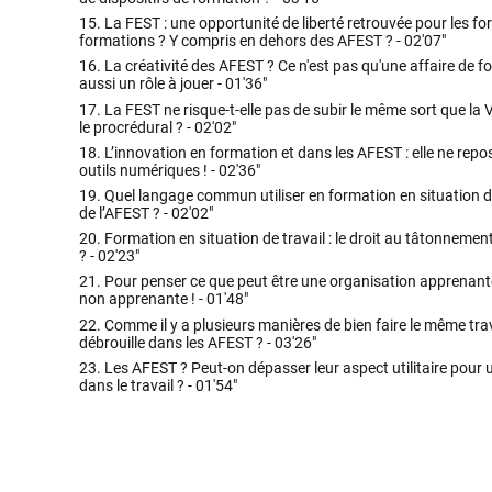
15.
La FEST : une opportunité de liberté retrouvée pour les fo
formations ? Y compris en dehors des AFEST ? -
02'07"
16.
La créativité des AFEST ? Ce n'est pas qu'une affaire de f
aussi un rôle à jouer -
01'36"
17.
La FEST ne risque-t-elle pas de subir le même sort que la 
le procrédural ? -
02'02"
18.
L’innovation en formation et dans les AFEST : elle ne repo
outils numériques ! -
02'36"
19.
Quel langage commun utiliser en formation en situation de 
de l’AFEST ? -
02'02"
20.
Formation en situation de travail : le droit au tâtonnement 
? -
02'23"
21.
Pour penser ce que peut être une organisation apprenante
non apprenante ! -
01'48"
22.
Comme il y a plusieurs manières de bien faire le même tra
débrouille dans les AFEST ? -
03'26"
23.
Les AFEST ? Peut-on dépasser leur aspect utilitaire pou
dans le travail ? -
01'54"