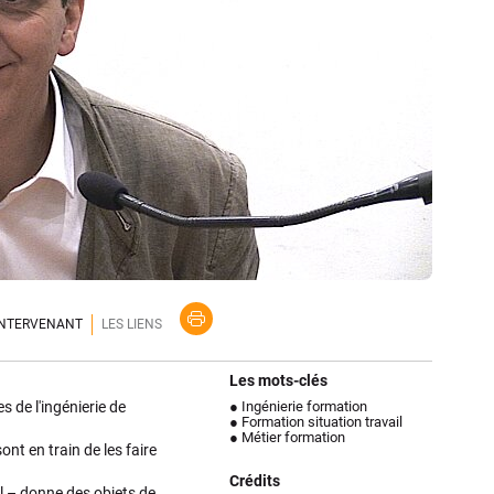
'INTERVENANT
LES LIENS
Les mots-clés
 de l'ingénierie de
● Ingénierie formation
● Formation situation travail
● Métier formation
ont en train de les faire
Crédits
el – donne des objets de