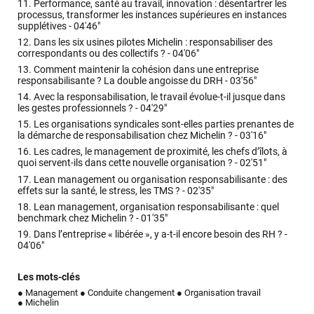
11.
Performance, santé au travail, innovation : désentartrer les
processus, transformer les instances supérieures en instances
supplétives -
04'46"
12.
Dans les six usines pilotes Michelin : responsabiliser des
correspondants ou des collectifs ? -
04'06"
13.
Comment maintenir la cohésion dans une entreprise
responsabilisante ? La double angoisse du DRH -
03'56"
14.
Avec la responsabilisation, le travail évolue-t-il jusque dans
les gestes professionnels ? -
04'29"
15.
Les organisations syndicales sont-elles parties prenantes de
la démarche de responsabilisation chez Michelin ? -
03'16"
16.
Les cadres, le management de proximité, les chefs d’îlots, à
quoi servent-ils dans cette nouvelle organisation ? -
02'51"
17.
Lean management ou organisation responsabilisante : des
effets sur la santé, le stress, les TMS ? -
02'35"
18.
Lean management, organisation responsabilisante : quel
benchmark chez Michelin ? -
01'35"
19.
Dans l’entreprise « libérée », y a-t-il encore besoin des RH ? -
04'06"
Les mots-clés
● Management
● Conduite changement
● Organisation travail
● Michelin