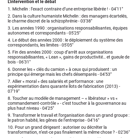
L'intervention et le débat
1.
Michelin : l’exact contraire d’une entreprise libérée ! -
04'11"
2.
Dans la culture humaniste Michelin : des managers écartelés,
le charme discret de la schizophrénie -
03'38"
3.
Les années 1990 : organisations responsabilisantes, équipes
autonomes et correspondants -
05'25"
4.
Le début des années 2000 : le déploiement du système des
correspondants, les limites -
05'05"
5.
Fin des années 2000 : coup d’arrêt aux organisations
responsabilisantes, « Lean », gains de productivité… et gueule de
bois -
06'31"
6.
Donner les « clés du camion » à ceux qui produisent : un
principe qui émerge mais les chefs désemparés -
04'53"
7.
Allier « moral » des salariés et performance : une
expérimentation dans quarante îlots de fabrication (2013) -
07'19"
8.
Toucher au modèle de management – « libérateur » vs «
commandement-contrôle » - c’est toucher à la gouvernance au
plus haut niveau -
04'25"
9.
Transformer le travail et l’organisation dans un grand groupe :
le patron habité, les gênes de l’entreprise -
04'16"
10.
Pour un grand dirigeant : autoriser ou décréter la
transformation, n’est-ce pas finalement la même chose ? -
02'36"