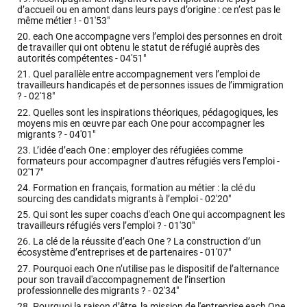
d’accueil ou en amont dans leurs pays d’origine : ce n’est pas le
même métier ! -
01'53"
20.
each One accompagne vers l’emploi des personnes en droit
de travailler qui ont obtenu le statut de réfugié auprès des
autorités compétentes -
04'51"
21.
Quel parallèle entre accompagnement vers l’emploi de
travailleurs handicapés et de personnes issues de l’immigration
? -
02'18"
22.
Quelles sont les inspirations théoriques, pédagogiques, les
moyens mis en œuvre par each One pour accompagner les
migrants ? -
04'01"
23.
L’idée d’each One : employer des réfugiées comme
formateurs pour accompagner d'autres réfugiés vers l’emploi -
02'17"
24.
Formation en français, formation au métier : la clé du
sourcing des candidats migrants à l’emploi -
02'20"
25.
Qui sont les super coachs d'each One qui accompagnent les
travailleurs réfugiés vers l’emploi ? -
01'30"
26.
La clé de la réussite d’each One ? La construction d’un
écosystème d’entreprises et de partenaires -
01'07"
27.
Pourquoi each One n’utilise pas le dispositif de l’alternance
pour son travail d'accompagnement de l’insertion
professionnelle des migrants ? -
02'34"
28.
Pourquoi la raison d’être, la mission de l'entreprise each One