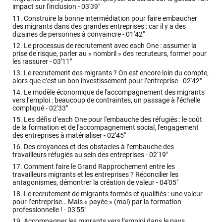
impact sur l'inclusion -
03'39"
11.
Construire la bonne intermédiation pour faire embaucher
des migrants dans des grandes entreprises : car il y a des
dizaines de personnes à convaincre -
01'42"
12.
Le processus de recrutement avec each One : assumer la
prise de risque, parler au « nombril » des recruteurs, former pour
les rassurer -
03'11"
13.
Le recrutement des migrants ? On est encore loin du compte,
alors que c’est un bon investissement pour l’entreprise -
02'42"
14.
Le modèle économique de l'accompagnement des migrants
vers l’emploi : beaucoup de contraintes, un passage à l’échelle
compliqué -
02'33"
15.
Les défis d’each One pour l'embauche des réfugiés : le coût
de la formation et de l'accompagnement social, l'engagement
des entreprises à matérialiser -
02'45"
16.
Des croyances et des obstacles à l’embauche des
travailleurs réfugiés au sein des entreprises -
02'19"
17.
Comment faire le Grand Rapprochement entre les
travailleurs migrants et les entreprises ? Réconcilier les
antagonismes, démontrer la création de valeur -
04'05"
18.
Le recrutement de migrants formés et qualifiés : une valeur
pour l’entreprise… Mais « payée » (mal) par la formation
professionnelle ! -
03'55"
19.
Accompagner les migrants vers l’emploi dans le pays