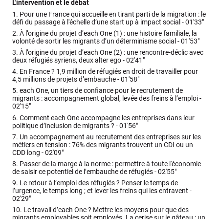
L'intervention et le débat
1.
Pour une France qui accueille en tirant parti de la migration : le
défi du passage à l'échelle d’une start up à impact social -
01'33"
2.
À l’origine du projet d’each One (1) : une histoire familiale, la
volonté de sortir les migrants d’un déterminisme social -
01'53"
3.
À l’origine du projet d’each One (2) : une rencontre-déclic avec
deux réfugiés syriens, deux alter ego -
02'41"
4.
En France ? 1,9 million de réfugiés en droit de travailler pour
4,5 millions de projets d’embauche -
01'58"
5.
each One, un tiers de confiance pour le recrutement de
migrants : accompagnement global, levée des freins à l’emploi -
02'15"
6.
Comment each One accompagne les entreprises dans leur
politique d’inclusion de migrants ? -
01'56"
7.
Un accompagnement au recrutement des entreprises sur les
métiers en tension : 76% des migrants trouvent un CDI ou un
CDD long -
02'09"
8.
Passer de la marge à la norme : permettre à toute l'économie
de saisir ce potentiel de l’embauche de réfugiés -
02'55"
9.
Le retour à l’emploi des réfugiés ? Penser le temps de
l’urgence, le temps long ; et lever les freins qui les entravent -
02'29"
10.
Le travail d’each One ? Mettre les moyens pour que des
migrants employables soit employés. La cerise sur le gâteau : un