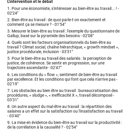
L'intervention et le débat
1.
Pour une économiste, s'intéresser au bien-être au travail... ! -
02'24"
2.
Bien-être au travail : de quoi parle-t-on exactement et
comment ça se mesure ? -
01'54"
3.
Mesurer le bien-être au travail : l'exemple du questionnaire de
Gallup, basé sur la pyramide des besoins -
02'08"
4.
Quels sont les facteurs organisationnels du bien-être au
travail ? Climat social, chaîne hiérarchique, « growth mindset »,
justice procédurale, inclusion -
03'31"
5.
Pour le bien-être au travail des salariés : la perception de
justice, de cohérence. Se sentir en progression, sur une
trajectoire ascendante -
02'47"
6.
Les conditions du « flow », sentiment de bien-être au travail
par excellence. Et les conditions qui font que cela n'arrive pas -
02'19"
7.
Les obstacles au bien être au travail : bureaucratisation des
procédures, « sludge », « inefficacité X », travail décomposé -
03'31"
8.
Un autre aspect du mal-être au travail : la répartition des
salaires a un effet sur la satisfaction ou l'insatisfaction au travail
-
03'40"
9.
La mise en évidence du bien-être au travail sur la productivité :
de la corrélation à la causalité ? -
02'54"