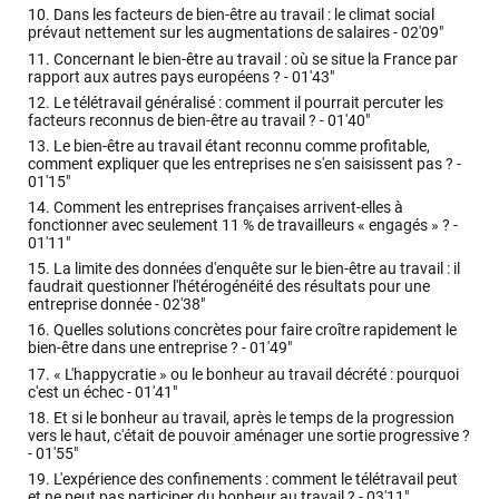
10.
Dans les facteurs de bien-être au travail : le climat social
prévaut nettement sur les augmentations de salaires -
02'09"
11.
Concernant le bien-être au travail : où se situe la France par
rapport aux autres pays européens ? -
01'43"
12.
Le télétravail généralisé : comment il pourrait percuter les
facteurs reconnus de bien-être au travail ? -
01'40"
13.
Le bien-être au travail étant reconnu comme profitable,
comment expliquer que les entreprises ne s'en saisissent pas ? -
01'15"
14.
Comment les entreprises françaises arrivent-elles à
fonctionner avec seulement 11 % de travailleurs « engagés » ? -
01'11"
15.
La limite des données d'enquête sur le bien-être au travail : il
faudrait questionner l'hétérogénéité des résultats pour une
entreprise donnée -
02'38"
16.
Quelles solutions concrètes pour faire croître rapidement le
bien-être dans une entreprise ? -
01'49"
17.
« L'happycratie » ou le bonheur au travail décrété : pourquoi
c'est un échec -
01'41"
18.
Et si le bonheur au travail, après le temps de la progression
vers le haut, c'était de pouvoir aménager une sortie progressive ?
-
01'55"
19.
L'expérience des confinements : comment le télétravail peut
et ne peut pas participer du bonheur au travail ? -
03'11"