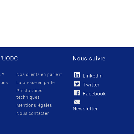
l'UODC
Nous suivre
 ?
Nos clients en parlent
LinkedIn
ions
La presse en parle
Twitter
Prestataires
Facebook
techniques
Mentions légales
Newsletter
Nous contacter