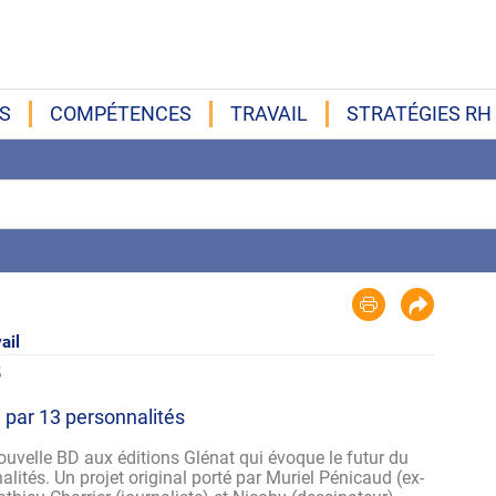
S
COMPÉTENCES
TRAVAIL
STRATÉGIES RH
ail
5
u par 13 personnalités
ouvelle BD aux éditions Glénat qui évoque le futur du
alités. Un projet original porté par Muriel Pénicaud (ex-