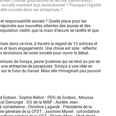
athieu Charrier (journaliste) et Nicoby (dessinateur).
le va-t-elle vraiment tout révolutionner ? Pourquoi l’égalité
le cruciale dans les entreprises ?...
et responsabilité sociale ? Quelle place pour les
épondre aux nouvelles attentes des jeunes et des
pulation vieillit, que la main d’œuvre se raréfie et que
s dans ce livre, à travers le regard de 13 actrices et
s et leurs engagements. Une chose est sûre : réfléchir
ux évolutions de notre société pour ouvrir le débat.
aventures de Soraya, jeune lycéenne qui se rend au pot de
 une entreprise de parapluies. Soraya a une idée en
sur le futur du travail. Mais elle n’imaginait pas pouvoir
int-Gobain ; Sophie Bellon : PDG de Sodexo ; Moussa
al Demurger : DG de la MAIF ; Aurélie Jean :
& comédienne ; Christine Lagarde : Présidente de la
ire générale de la CFDT ; Jasmine Manet : cofondatrice