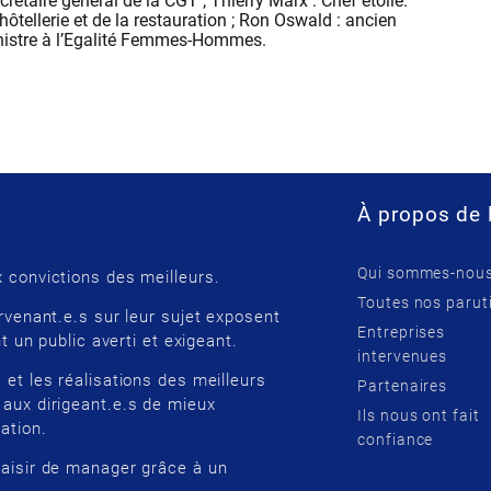
rétaire général de la CGT ; Thierry Marx : Chef étoilé.
hôtellerie et de la restauration ; Ron Oswald : ancien
inistre à l’Egalité Femmes-Hommes.
À propos de 
Qui sommes-nous
 convictions des meilleurs.
Toutes nos parut
rvenant.e.s sur leur sujet exposent
Entreprises
t un public averti et exigeant.
intervenues
 et les réalisations des meilleurs
Partenaires
 aux dirigeant.e.s de mieux
Ils nous ont fait
ation.
confiance
laisir de manager grâce à un