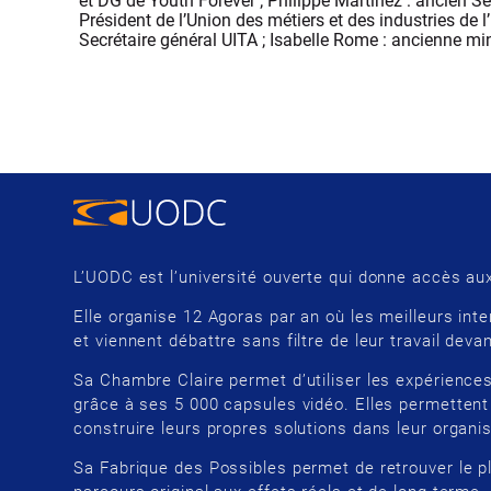
et DG de Youth Forever ; Philippe Martinez : ancien Sec
Président de l’Union des métiers et des industries de l’
Secrétaire général UITA ; Isabelle Rome : ancienne m
L’UODC est l’université ouverte qui donne accès aux
Elle organise 12 Agoras par an où les meilleurs inte
et viennent débattre sans filtre de leur travail devan
Sa Chambre Claire permet d’utiliser les expériences
grâce à ses 5 000 capsules vidéo. Elles permettent
construire leurs propres solutions dans leur organis
Sa Fabrique des Possibles permet de retrouver le p