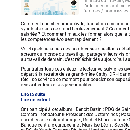
ministre du Travail), M
L’intelligence artificiel
femmes / hommes est-el
Comment concilier productivité, transition écologique 
syndicats dans ce grand bouleversement ? Comment r
salariés ? Et comment mieux les former, alors que la po
les compétences évoluent rapidement ?
Voici quelques-unes des nombreuses questions débattue
acteurs du monde du travail qui partagent leurs vision
au travail de demain, c’est réfléchir dès aujourd’hui a
Pour traiter tous ces enjeux, le lecteur va suivre les 
départ à la retraite de sa grand-mère Cathy, DRH dans
tête : se servir de ce moment pour boucler son exposé 
rencontrer toutes ces personnalités...
Lire la suite
Lire un extrait
Ont participé à cet album : Benoit Bazin : PDG de Sa
Camara : fondateur & Président des Déterminés ; Pasc
chercheuse en algorithmique ; Rachel Khan : auteure 
Banque centrale européenne ; Marylise Léon : Secréta