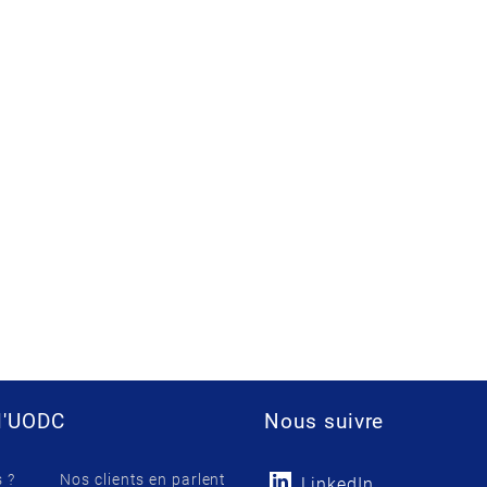
l'UODC
Nous suivre
 ?
Nos clients en parlent
LinkedIn