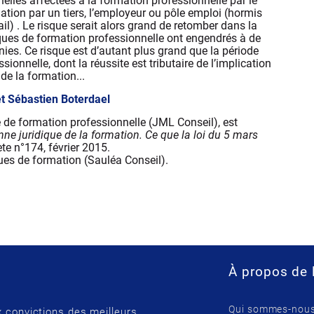
nelles affectées à la formation professionnelle par le
mation par un tiers, l’employeur ou pôle emploi (hormis
l) . Le risque serait alors grand de retomber dans la
iques de formation professionnelle ont engendrés à de
ies. Ce risque est d’autant plus grand que la période
onnelle, dont la réussite est tributaire de l’implication
 de la formation...
et Sébastien Boterdael
ue de formation professionnelle (JML Conseil), est
ne juridique de la formation. Ce que la loi du 5 mars
te n°174, février 2015.
ques de formation (Sauléa Conseil).
À propos de 
Qui sommes-nous
 convictions des meilleurs.