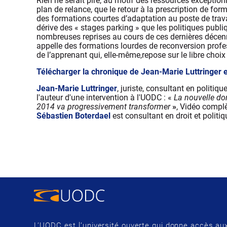
Rien ne serait pire, au motif des ressources exception
plan de relance, que le retour à la prescription de for
des formations courtes d’adaptation au poste de travai
dérive des « stages parking » que les politiques publ
nombreuses reprises au cours de ces dernières décenn
appelle des formations lourdes de reconversion professi
de l’apprenant qui, elle-même,repose sur le libre choix
Télécharger la chronique de Jean-Marie Luttringer 
Jean-Marie Luttringer
, juriste, consultant en politiq
l'auteur d'une intervention à l'UODC : «
La nouvelle don
2014 va progressivement transformer
»
, Vidéo complè
Sébastien Boterdael
est consultant en droit et politi
L’UODC est l’université ouverte qui donne accès aux