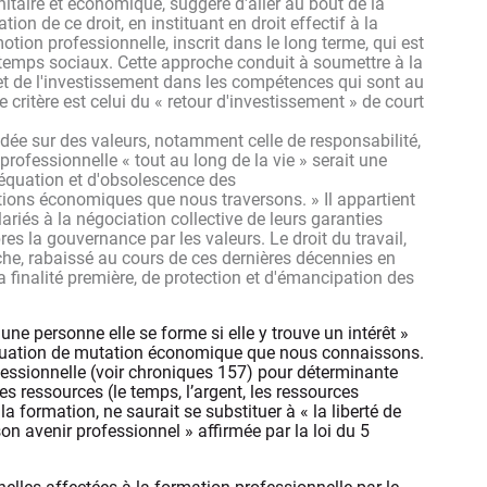
anitaire et économique, suggère d'aller au bout de la
ion de ce droit, en instituant en droit effectif à la
otion professionnelle, inscrit dans le long terme, qui est
s temps sociaux. Cette approche conduit à soumettre à la
et de l'investissement dans les compétences qui sont au
ritère est celui du « retour d'investissement » de court
ndée sur des valeurs, notamment celle de responsabilité,
 professionnelle « tout au long de la vie » serait une
déquation et d'obsolescence des
tions économiques que nous traversons. » Il appartient
riés à la négociation collective de leurs garanties
es la gouvernance par les valeurs. Le droit du travail,
che, rabaissé au cours de ces dernières décennies en
a finalité première, de protection et d'émancipation des
e personne elle se forme si elle y trouve un intérêt »
 situation de mutation économique que nous connaissons.
fessionnelle (voir chroniques 157) pour déterminante
des ressources (le temps, l’argent, les ressources
 formation, ne saurait se substituer à « la liberté de
on avenir professionnel » affirmée par la loi du 5