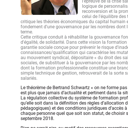
l'épreuve de la crise s
logique de personnalisat
reconversion et la prom
celui de l'équilibre de
critique les théories économiques du capital humain 
fondement d'une gouvernance par les nombres dont le c
terme.
Cette critique conduit à réhabiliter la gouvernance fo
d'égalité, de solidarité. Dans cette vision la formation
garantie sociale conçue pour prévenir le risque d'ina
connaissances/qualification qui caractérise les muta
au mouvement syndical, dépositaire « du droit des sala
sociales, de substituer à la gouvernance par les nombr
dont la formation professionnelle constitue une bran
simple technique de gestion, retrouverait de la sorte s
salariés.
Le théorème de Bertrand Schwartz « on ne forme pas un
est plus que jamais d’actualité et pertinent dans la
La régulation collective du système de formation pro
qu’elle soit dans la définition des règles d’allocation 
pédagogiques) et des conditions juridiques d’accès à la
chaque personne quel que soit son statut, de choisir s
septembre 2018.