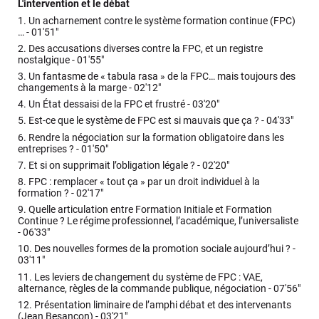
L'intervention et le débat
1.
Un acharnement contre le système formation continue (FPC)
… -
01'51"
2.
Des accusations diverses contre la FPC, et un registre
nostalgique -
01'55"
3.
Un fantasme de « tabula rasa » de la FPC… mais toujours des
changements à la marge -
02'12"
4.
Un État dessaisi de la FPC et frustré -
03'20"
5.
Est-ce que le système de FPC est si mauvais que ça ? -
04'33"
6.
Rendre la négociation sur la formation obligatoire dans les
entreprises ? -
01'50"
7.
Et si on supprimait l’obligation légale ? -
02'20"
8.
FPC : remplacer « tout ça » par un droit individuel à la
formation ? -
02'17"
9.
Quelle articulation entre Formation Initiale et Formation
Continue ? Le régime professionnel, l’académique, l’universaliste
-
06'33"
10.
Des nouvelles formes de la promotion sociale aujourd’hui ? -
03'11"
11.
Les leviers de changement du système de FPC : VAE,
alternance, règles de la commande publique, négociation -
07'56"
12.
Présentation liminaire de l’amphi débat et des intervenants
(Jean Besançon) -
03'21"