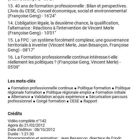
13.
40 ans de formation professionnelle : Bilan et perspectives.
L’Avis du CESE, Conseil économique, social et environnemental
(Françoise Geng) -
16'24"
14.
L’obligation légale, la deuxième chance, la qualification,
l’alternance : Réactions à l’intervention de Vincent Merle
(Françoise Geng) -
10'01"
15.
La FPC : un système forcément complexe, une gouvernance
territoriale à inventer (Vincent Merle, Jean Besançon, Françoise
Geng) -
08'17"
16.
La Formation professionnelle continue intéresse-t-elle
réellement les politiques ? (Françoise Geng, Vincent Merle) -
05'09"
Les mots-clés
● Formation professionnelle continue
● Politique formation
● Politique
régionale formation
● Politique régionale emploi
● Formation initiale
● Alternance
● Validation acquis expérience
● Sécurisation parcours
professionnel
● Congé formation
● CESE
● Rapport
Crédits
Vidéo complète n°142
Agora du 21/02/2012
Date d'édition : 08/10/2012
Durée : 1:21:30
Programmation et animation : Jean Besançon, directeur de l'Uodc