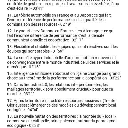
contrôle de gestion : on regarde le travail sous le réverbère, là où
c’est éclairé ! -
03'41"
11.
La tôlerie automobile en France et au Japon : ce qui fait
l’énorme différence de performance, c’est la qualité de la
combinaison des ressources -
02'49"
12.
Le yaourt chez Danone en France et en Allemagne : ce qui
fait l’énorme différence de performance, c’est la densité
communicationnelle et coopérative -
02'17"
13.
Flexibilité et stabilité : les équipes qui sont réactives sont les
équipes qui sont stables -
01'59"
14.
La société hyper-industrielle d’aujourd’hui : un mouvement
de convergence entre le monde industriel, celui des services et le
numérique -
02'15"
15.
Intelligence artificielle, robotisation : ça ne change pas grand
chose au théorème de la performance par la coopération -
03'22"
16.
Dans l'industrie 4.0, les relations interpersonnelles, les
maillages territoriaux sont absolument cruciaux pour que ça
marche -
03'11"
17.
Après le territoire « stock de ressources passives » (Trente
Glorieuses) : l'émergence des modèles du développement local
endogène -
04'04"
18.
La nouvelle mutation des territoires : la montée du « local »
comme valeur culturelle, principalement autour du paradigme
écologique -
02'38"