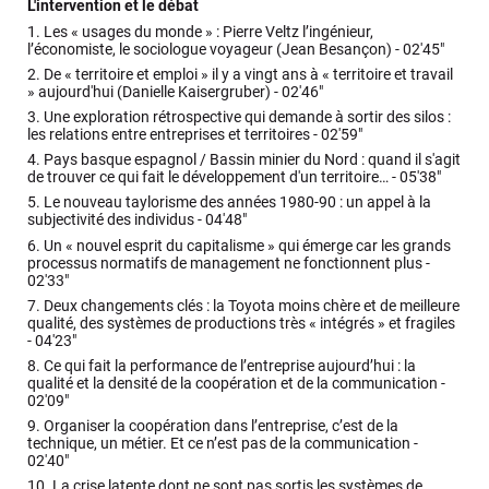
L'intervention et le débat
1.
Les « usages du monde » : Pierre Veltz l’ingénieur,
l’économiste, le sociologue voyageur (Jean Besançon) -
02'45"
2.
De « territoire et emploi » il y a vingt ans à « territoire et travail
» aujourd'hui (Danielle Kaisergruber) -
02'46"
3.
Une exploration rétrospective qui demande à sortir des silos :
les relations entre entreprises et territoires -
02'59"
4.
Pays basque espagnol / Bassin minier du Nord : quand il s'agit
de trouver ce qui fait le développement d'un territoire… -
05'38"
5.
Le nouveau taylorisme des années 1980-90 : un appel à la
subjectivité des individus -
04'48"
6.
Un « nouvel esprit du capitalisme » qui émerge car les grands
processus normatifs de management ne fonctionnent plus -
02'33"
7.
Deux changements clés : la Toyota moins chère et de meilleure
qualité, des systèmes de productions très « intégrés » et fragiles
-
04'23"
8.
Ce qui fait la performance de l’entreprise aujourd’hui : la
qualité et la densité de la coopération et de la communication -
02'09"
9.
Organiser la coopération dans l’entreprise, c’est de la
technique, un métier. Et ce n’est pas de la communication -
02'40"
10.
La crise latente dont ne sont pas sortis les systèmes de