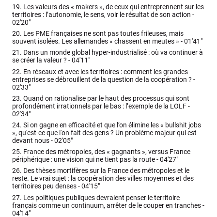
19.
Les valeurs des « makers », de ceux qui entreprennent sur les
territoires : l’autonomie, le sens, voir le résultat de son action -
02'20"
20.
Les PME françaises ne sont pas toutes frileuses, mais
souvent isolées. Les allemandes « chassent en meutes » -
01'41"
21.
Dans un monde global hyper-industrialisé : où va continuer à
se créer la valeur ? -
04'11"
22.
En réseaux et avec les territoires : comment les grandes
entreprises se débrouillent de la question de la coopération ? -
02'33"
23.
Quand on rationalise par le haut des processus qui sont
profondément irrationnels par le bas : l’exemple de la LOLF -
02'34"
24.
Si on gagne en efficacité et que l’on élimine les « bullshit jobs
», qu'est-ce que l'on fait des gens ? Un problème majeur qui est
devant nous -
02'05"
25.
France des métropoles, des « gagnants », versus France
périphérique : une vision qui ne tient pas la route -
04'27"
26.
Des thèses mortifères sur la France des métropoles et le
reste. Le vrai sujet : la coopération des villes moyennes et des
territoires peu denses -
04'15"
27.
Les politiques publiques devraient penser le territoire
français comme un continuum, arrêter de le couper en tranches -
04'14"