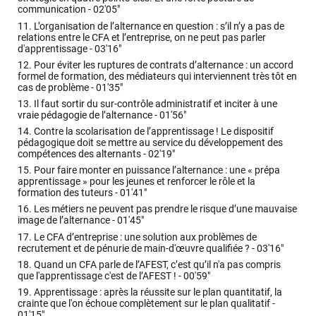
communication -
02'05"
11.
L’organisation de l’alternance en question : s’il n’y a pas de
relations entre le CFA et l’entreprise, on ne peut pas parler
d'apprentissage -
03'16"
12.
Pour éviter les ruptures de contrats d’alternance : un accord
formel de formation, des médiateurs qui interviennent très tôt en
cas de problème -
01'35"
13.
Il faut sortir du sur-contrôle administratif et inciter à une
vraie pédagogie de l’alternance -
01'56"
14.
Contre la scolarisation de l’apprentissage ! Le dispositif
pédagogique doit se mettre au service du développement des
compétences des alternants -
02'19"
15.
Pour faire monter en puissance l’alternance : une « prépa
apprentissage » pour les jeunes et renforcer le rôle et la
formation des tuteurs -
01'41"
16.
Les métiers ne peuvent pas prendre le risque d’une mauvaise
image de l’alternance -
01'45"
17.
Le CFA d’entreprise : une solution aux problèmes de
recrutement et de pénurie de main-d'œuvre qualifiée ? -
03'16"
18.
Quand un CFA parle de l’AFEST, c’est qu’il n'a pas compris
que l'apprentissage c'est de l’AFEST ! -
00'59"
19.
Apprentissage : après la réussite sur le plan quantitatif, la
crainte que l'on échoue complètement sur le plan qualitatif -
01'15"