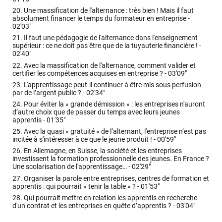
20.
Une massification de l'alternance : très bien ! Mais il faut
absolument financer le temps du formateur en entreprise -
02'03"
21.
Il faut une pédagogie de l'alternance dans l'enseignement
supérieur : ce ne doit pas être que de la tuyauterie financière ! -
02'40"
22.
Avec la massification de l'alternance, comment valider et
certifier les compétences acquises en entreprise ? -
03'09"
23.
L'apprentissage peut-il continuer à être mis sous perfusion
par de l’argent public ? -
02'34"
24.
Pour éviter la « grande démission » : les entreprises n'auront
d’autre choix que de passer du temps avec leurs jeunes
apprentis -
01'35"
25.
Avec la quasi « gratuité » de l’alternant, l'entreprise n’est pas
incitée à s'intéresser à ce que le jeune produit ! -
00'59"
26.
En Allemagne, en Suisse, la société et les entreprises
investissent la formation professionnelle des jeunes. En France ?
Une scolarisation de l'apprentissage… -
02'29"
27.
Organiser la parole entre entreprises, centres de formation et
apprentis : qui pourrait « tenir la table » ? -
01'53"
28.
Qui pourrait mettre en relation les apprentis en recherche
d'un contrat et les entreprises en quête d’apprentis ? -
03'04"