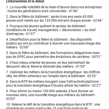
L'intervention et le débat
1.
La nouvelle volatilité de la main-d’œuvre dans nos entreprises
: toutes les générations sont concernées -
01'46"
2.
Dans la filière du bâtiment : après trois ans seuls 45 000
jeunes sont restés sur les 135 000 entrant chaque année -
02'46"
3.
Pourquoi les jeunes quittent le secteur du bâtiment :
conditions de travail, management, « déconnexion » du chef
d'entreprise -
01'57"
4.
Désaffection pour la filière du bâtiment : des dispositifs
publics qui ont pu contribuer à donner une mauvaise image des
métiers -
02'06"
5.
Dans la filière du bâtiment, des formations obligatoires mais
pas de GPEC pour permettre des évolutions de carrières -
00'51"
6.
Il faut mieux orienter les jeunes, en leur permettant de
découvrir dès la 5ème la diversité des métiers -
01'53"
7.
Valoriser les métiers de la transition énergétique : les chiffres
clés, les effets attendus sur l’emploi dans le bâtiment -
02'33"
8.
Dans le BTP les métiers bougent mais l’attractivité plafonne :
pour la transition énergétique il faudra attirer les talents -
02'27"
9.
Pour attirer au moins 150 000 salariés, il faut donner un
nouveau sens, une nouvelle image aux métiers du bâtiment -
02'03"
10.
Relever le défi de la transition énergétique dans le BTP : une
stratégie en quatre points-clés. Et une forte posture de