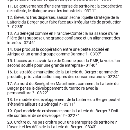
11.
La gouvernance d’une entreprise de territoire : la coopérative
de collecte, le dialogue avec les industriels -
03'11"
12.
Éleveurs très dispersés, saison sèche : quelle stratégie de la
Laiterie du Berger pour faire face aux irrégularités de production
? -
02'35"
13.
Au Sénégal comme en Franche-Comté : la naissance d’une
filière (lait) suppose une grande confiance et un alignement des
intérêts -
02'46"
14.
Que produit la coopération entre une petite société en
Afrique et un grand groupe comme Danone ? -
03'07"
15.
L’accès aux savoir-faire de Danone pour la PME, la voie d’un
second souffle pour une grande entreprise -
01'40"
16.
La stratégie marketing de la Laiterie du Berger : gamme de
produits, prix, valorisation auprès des consommateurs -
02'24"
17.
Au nord du Sénégal, en Mauritanie : comment la Laiterie du
Berger pense le développement du territoire avec la
permaculture ? -
03'22"
18.
Le modèle de développement de la Laiterie du Berger peut-il
s’étendre ailleurs au Sénégal ? -
03'11"
19.
Quel modèle de croissance pour la Laiterie du Berger ? Doit-
elle continuer de se développer ? -
02'27"
20.
Croître ou ne pas croître pour une entreprise de territoire ?
L’avenir et les défis de la Laiterie du Berger -
03'43"