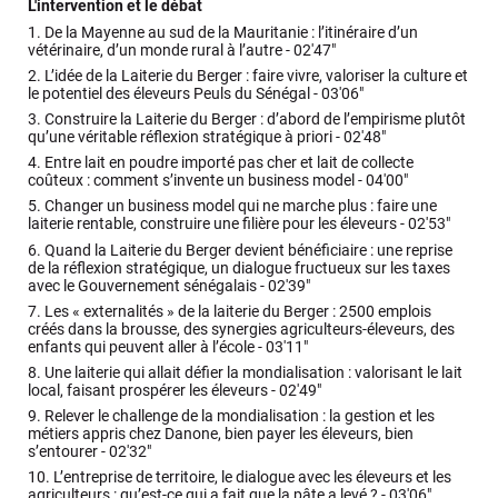
L'intervention et le débat
1.
De la Mayenne au sud de la Mauritanie : l’itinéraire d’un
vétérinaire, d’un monde rural à l’autre -
02'47"
2.
L’idée de la Laiterie du Berger : faire vivre, valoriser la culture et
le potentiel des éleveurs Peuls du Sénégal -
03'06"
3.
Construire la Laiterie du Berger : d’abord de l’empirisme plutôt
qu’une véritable réflexion stratégique à priori -
02'48"
4.
Entre lait en poudre importé pas cher et lait de collecte
coûteux : comment s’invente un business model -
04'00"
5.
Changer un business model qui ne marche plus : faire une
laiterie rentable, construire une filière pour les éleveurs -
02'53"
6.
Quand la Laiterie du Berger devient bénéficiaire : une reprise
de la réflexion stratégique, un dialogue fructueux sur les taxes
avec le Gouvernement sénégalais -
02'39"
7.
Les « externalités » de la laiterie du Berger : 2500 emplois
créés dans la brousse, des synergies agriculteurs-éleveurs, des
enfants qui peuvent aller à l’école -
03'11"
8.
Une laiterie qui allait défier la mondialisation : valorisant le lait
local, faisant prospérer les éleveurs -
02'49"
9.
Relever le challenge de la mondialisation : la gestion et les
métiers appris chez Danone, bien payer les éleveurs, bien
s’entourer -
02'32"
10.
L’entreprise de territoire, le dialogue avec les éleveurs et les
agriculteurs : qu’est-ce qui a fait que la pâte a levé ? -
03'06"