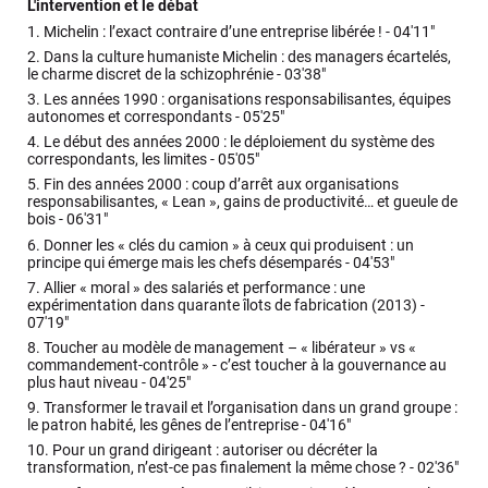
L'intervention et le débat
1.
Michelin : l’exact contraire d’une entreprise libérée ! -
04'11"
2.
Dans la culture humaniste Michelin : des managers écartelés,
le charme discret de la schizophrénie -
03'38"
3.
Les années 1990 : organisations responsabilisantes, équipes
autonomes et correspondants -
05'25"
4.
Le début des années 2000 : le déploiement du système des
correspondants, les limites -
05'05"
5.
Fin des années 2000 : coup d’arrêt aux organisations
responsabilisantes, « Lean », gains de productivité… et gueule de
bois -
06'31"
6.
Donner les « clés du camion » à ceux qui produisent : un
principe qui émerge mais les chefs désemparés -
04'53"
7.
Allier « moral » des salariés et performance : une
expérimentation dans quarante îlots de fabrication (2013) -
07'19"
8.
Toucher au modèle de management – « libérateur » vs «
commandement-contrôle » - c’est toucher à la gouvernance au
plus haut niveau -
04'25"
9.
Transformer le travail et l’organisation dans un grand groupe :
le patron habité, les gênes de l’entreprise -
04'16"
10.
Pour un grand dirigeant : autoriser ou décréter la
transformation, n’est-ce pas finalement la même chose ? -
02'36"