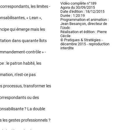
Vidéo complète n°189
orrespondants, les limites -
Agora du 30/09/2015
Date d'édition : 18/12/2015
Durée : 1:20:19
nsabilisantes, « Lean »,
Programmation et animation :
Jean Besançon, directeur de
l'Uodc
incipe qui émerge mais les
Réalisation et édition : Pierre
Cécile
© Pratiques & Stratégies -
ntation dans quarante îlots
décembre 2015 - reproduction
interdite
ommandement-contrôle » -
 : le patron habité, les
rmation, n’est-ce pas
es processus, transformer les
 correspondants ou des
nsabilisante ? La double
ns les gestes professionnels ?