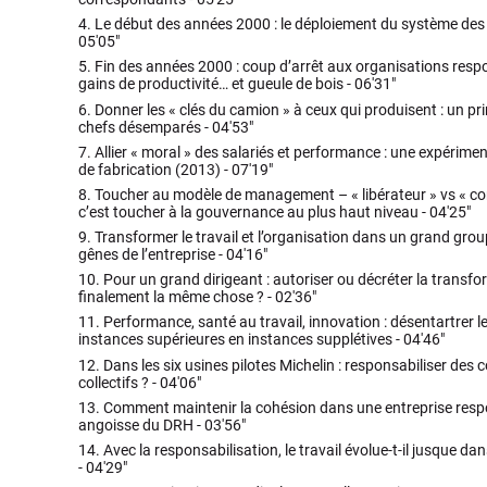
4.
Le début des années 2000 : le déploiement du système des c
05'05"
5.
Fin des années 2000 : coup d’arrêt aux organisations respo
gains de productivité… et gueule de bois -
06'31"
6.
Donner les « clés du camion » à ceux qui produisent : un pr
chefs désemparés -
04'53"
7.
Allier « moral » des salariés et performance : une expérime
de fabrication (2013) -
07'19"
8.
Toucher au modèle de management – « libérateur » vs « c
c’est toucher à la gouvernance au plus haut niveau -
04'25"
9.
Transformer le travail et l’organisation dans un grand groupe
gênes de l’entreprise -
04'16"
10.
Pour un grand dirigeant : autoriser ou décréter la transfo
finalement la même chose ? -
02'36"
11.
Performance, santé au travail, innovation : désentartrer l
instances supérieures en instances supplétives -
04'46"
12.
Dans les six usines pilotes Michelin : responsabiliser des
collectifs ? -
04'06"
13.
Comment maintenir la cohésion dans une entreprise respo
angoisse du DRH -
03'56"
14.
Avec la responsabilisation, le travail évolue-t-il jusque da
-
04'29"