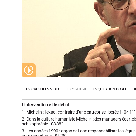
LES CAPSULES VIDÉO
LE CONTENU
LA QUESTION POSÉE
L
L'intervention et le débat
1.
Michelin : l’exact contraire d’une entreprise libérée ! -
04'11"
2.
Dans la culture humaniste Michelin : des managers écartelés
schizophrénie -
03'38"
3.
Les années 1990 : organisations responsabilisantes, équi
correspondants -
05'25"