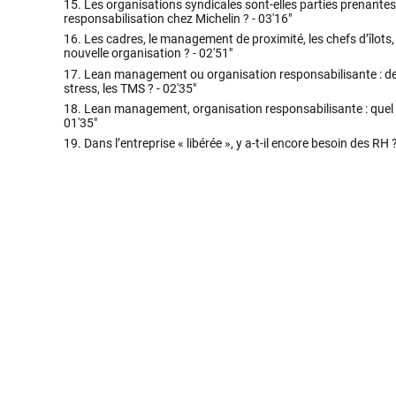
15.
Les organisations syndicales sont-elles parties prenante
responsabilisation chez Michelin ? -
03'16"
16.
Les cadres, le management de proximité, les chefs d’îlots, 
nouvelle organisation ? -
02'51"
17.
Lean management ou organisation responsabilisante : des 
stress, les TMS ? -
02'35"
18.
Lean management, organisation responsabilisante : quel 
01'35"
19.
Dans l’entreprise « libérée », y a-t-il encore besoin des RH 