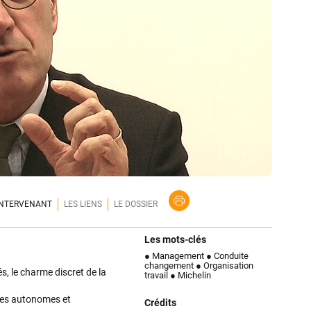
'INTERVENANT
LES LIENS
LE DOSSIER
Les mots-clés
● Management
● Conduite
changement
● Organisation
, le charme discret de la
travail
● Michelin
pes autonomes et
Crédits