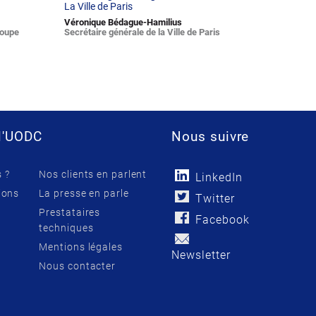
La Ville de Paris
Véronique Bédague-Hamilius
roupe
Secrétaire générale de la Ville de Paris
l'UODC
Nous suivre
 ?
Nos clients en parlent
LinkedIn
ions
La presse en parle
Twitter
Prestataires
Facebook
techniques
Mentions légales
Newsletter
Nous contacter