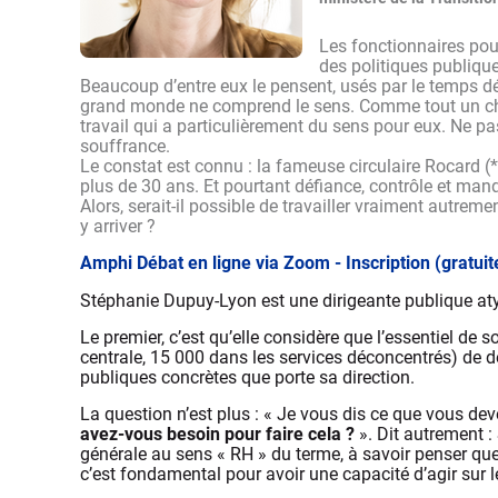
Les fonctionnaires pou
des politiques publique
Beaucoup d’entre eux le pensent, usés par le temps dé
grand monde ne comprend le sens. Comme tout un chacu
travail qui a particulièrement du sens pour eux. Ne pas
souffrance.
Le constat est connu : la fameuse circulaire Rocard (*)
plus de 30 ans. Et pourtant défiance, contrôle et manqu
Alors, serait-il possible de travailler vraiment autrem
y arriver ?
Amphi Débat en ligne via Zoom - Inscription (gratuit
Stéphanie Dupuy-Lyon est une dirigeante publique aty
Le premier, c’est qu’elle considère que l’essentiel de 
centrale, 15 000 dans les services déconcentrés) de dé
publiques concrètes que porte sa direction.
La question n’est plus : « Je vous dis ce que vous dev
avez-vous besoin pour faire cela ?
». Dit autrement :
générale au sens « RH » du terme, à savoir penser qu
c’est fondamental pour avoir une capacité d’agir sur le