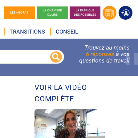
LA CHAMBRE
LA FABRIQUE
LES AGORAS
CLAIRE
DES POSSIBLES
TRANSITIONS
CONSEIL
Trouvez au moins
6 réponses
à vos
questions de travail
VOIR LA VIDÉO
COMPLÈTE