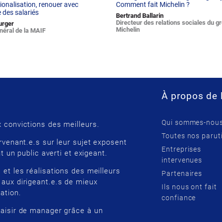
tionalisation, renouer avec
Comment fait Michelin ?
 des salariés
Bertrand Ballarin
Directeur des relations sociales du g
urger
Michelin
néral de la MAIF
À propos de 
Qui sommes-nous
 convictions des meilleurs.
Toutes nos parut
rvenant.e.s sur leur sujet exposent
Entreprises
t un public averti et exigeant.
intervenues
 et les réalisations des meilleurs
Partenaires
 aux dirigeant.e.s de mieux
Ils nous ont fait
ation.
confiance
laisir de manager grâce à un