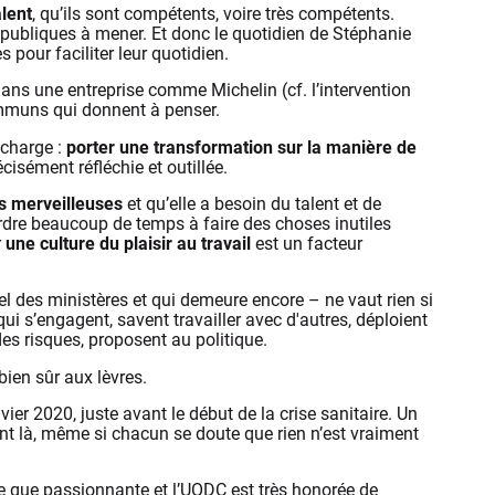
lent
, qu’ils sont compétents, voire très compétents.
s publiques à mener. Et donc le quotidien de Stéphanie
 pour faciliter leur quotidien.
ns une entreprise comme Michelin (cf. l’intervention
communs qui donnent à penser.
 charge :
porter une transformation sur la manière de
écisément réfléchie et outillée.
es merveilleuses
et qu’elle a besoin du talent et de
rdre beaucoup de temps à faire des choses inutiles
r
une culture du plaisir au travail
est un facteur
el des ministères et qui demeure encore – ne vaut rien si
i s’engagent, savent travailler avec d'autres, déploient
 des risques, proposent au politique.
bien sûr aux lèvres.
r 2020, juste avant le début de la crise sanitaire. Un
ont là, même si chacun se doute que rien n’est vraiment
ale que passionnante et l’UODC est très honorée de