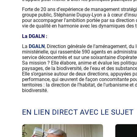
Forte de 20 ans d'expérience de management stratégiq
groupe public, Stéphanie Dupuy-Lyon a à cœur d'insu
pour accompagner l'ambition portée par sa direction d
vie de qualité en harmonie avec les dynamiques des ter
La DG
A
LN :
La
DGALN
, Direction générale de l'aménagement, du l
ministérielle, qui rassemble 590 agents en administra
service déconcentrés et sur une soixantaine d’opérate
Sa mission ? Elle élabore, anime et évalue les politiq
paysages, de la biodiversité, de l'eau et des substan
Elle s’organise autour de deux directions, appuyées pa
performance, qui œuvrent de façon concomitante pour
territoires : la direction de l'habitat, de l'urbanisme et
biodiversité.
EN LIEN DIRECT AVEC LE SUJET