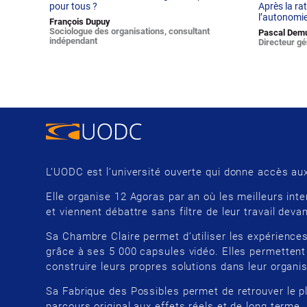
pour tous ?
Après la ra
l’autonomie
François Dupuy
Sociologue des organisations, consultant
Pascal Dem
indépendant
Directeur gé
L’UODC est l’université ouverte qui donne accès aux
Elle organise 12 Agoras par an où les meilleurs inte
et viennent débattre sans filtre de leur travail devan
Sa Chambre Claire permet d’utiliser les expériences
grâce à ses 5 000 capsules vidéo. Elles permettent
construire leurs propres solutions dans leur organis
Sa Fabrique des Possibles permet de retrouver le p
parcours original aux effets réels et de long terme.