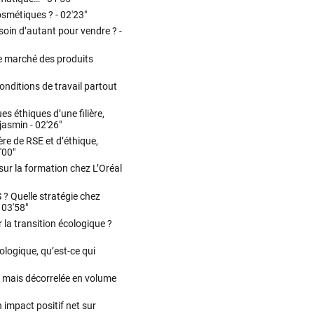
osmétiques ? -
02'23"
esoin d’autant pour vendre ? -
le marché des produits
conditions de travail partout
s éthiques d’une filière,
jasmin -
02'26"
re de RSE et d’éthique,
'00"
sur la formation chez L’Oréal
 ? Quelle stratégie chez
-
03'58"
 la transition écologique ?
ologique, qu’est-ce qui
, mais décorrelée en volume
 impact positif net sur