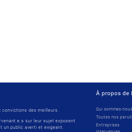
À propos de 
Qui sommes-nous
 convictions des meilleurs.
Toutes nos parut
rvenant.e.s sur leur sujet exposent
Entreprises
t un public averti et exigeant.
intervenues