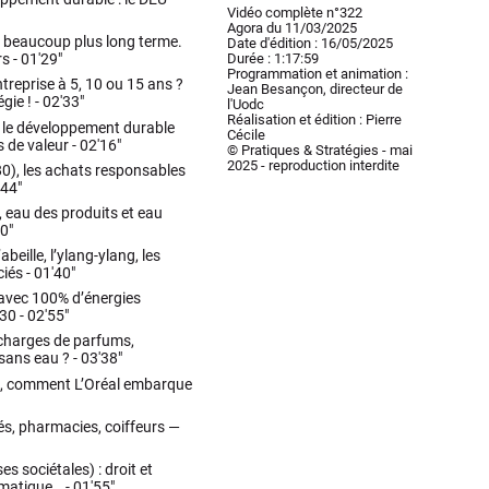
Vidéo complète n°322
Agora du 11/03/2025
à beaucoup plus long terme.
Date d'édition : 16/05/2025
Durée : 1:17:59
rs -
01'29"
Programmation et animation :
treprise à 5, 10 ou 15 ans ?
Jean Besançon, directeur de
gie ! -
02'33"
l'Uodc
Réalisation et édition : Pierre
: le développement durable
Cécile
 de valeur -
02'16"
© Pratiques & Stratégies - mai
2025 - reproduction interdite
80), les achats responsables
'44"
, eau des produits et eau
0"
abeille, l’ylang-ylang, les
ciés -
01'40"
 avec 100% d’énergies
30 -
02'55"
recharges de parfums,
 sans eau ? -
03'38"
le, comment L’Oréal embarque
és, pharmacies, coiffeurs —
s sociétales) : droit et
imatique… -
01'55"