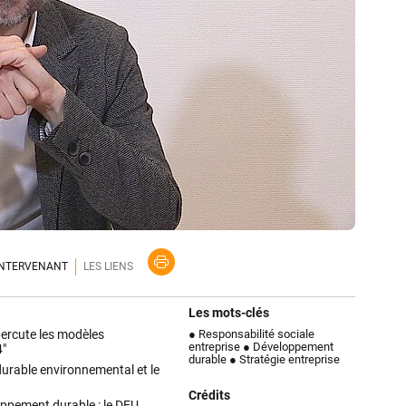
'INTERVENANT
LES LIENS
Les mots-clés
percute les modèles
● Responsabilité sociale
entreprise
● Développement
4"
durable
● Stratégie entreprise
 durable environnemental et le
Crédits
pement durable : le DEU