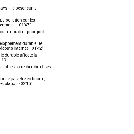
pays — à peser sur la
La pollution par les
yer mais… -
01'47"
ans le durable : pourquoi
loppement durable : le
 débats internes -
01'42"
le durable affecte la
'19"
sirables sa recherche et ses
ur ne pas être en boucle,
 régulation -
02'15"