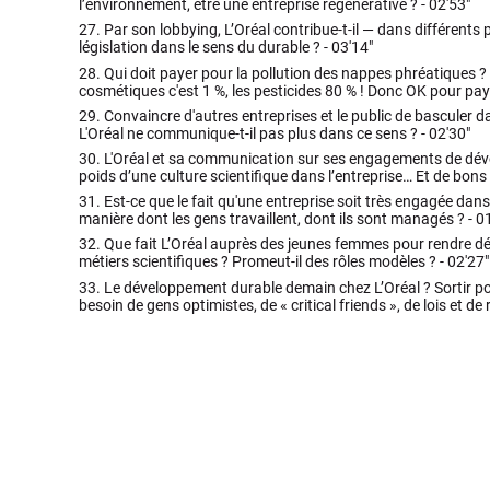
l’environnement, être une entreprise régénérative ? -
02'53"
27.
Par son lobbying, L’Oréal contribue-t-il — dans différents 
législation dans le sens du durable ? -
03'14"
28.
Qui doit payer pour la pollution des nappes phréatiques ? 
cosmétiques c'est 1 %, les pesticides 80 % ! Donc OK pour pa
29.
Convaincre d'autres entreprises et le public de basculer d
L'Oréal ne communique-t-il pas plus dans ce sens ? -
02'30"
30.
L'Oréal et sa communication sur ses engagements de déve
poids d’une culture scientifique dans l’entreprise… Et de bons
31.
Est-ce que le fait qu'une entreprise soit très engagée dans 
manière dont les gens travaillent, dont ils sont managés ? -
01
32.
Que fait L’Oréal auprès des jeunes femmes pour rendre dé
métiers scientifiques ? Promeut-il des rôles modèles ? -
02'27"
33.
Le développement durable demain chez L’Oréal ? Sortir po
besoin de gens optimistes, de « critical friends », de lois et de