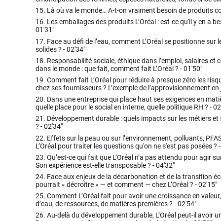
15.
Là où va le monde… A-t-on vraiment besoin de produits c
16.
Les emballages des produits L’Oréal : est-ce qu'il y en a b
01'31"
17.
Face au défi de l’eau, comment L’Oréal se positionne sur 
solides ? -
02'34"
18.
Responsabilité sociale, éthique dans l’emploi, salaires et 
dans le monde : que fait, comment fait L’Oréal ? -
01'50"
19.
Comment fait L’Oréal pour réduire à presque zéro les risque
chez ses fournisseurs ? L’exemple de l’approvisionnement en 
20.
Dans une entreprise qui place haut ses exigences en matiè
quelle place pour le social en interne, quelle politique RH ? -
02
21.
Développement durable : quels impacts sur les métiers et 
? -
02'34"
22.
Effets sur la peau ou sur l’environnement, polluants, PFAS
L’Oréal pour traiter les questions qu'on ne s'est pas posées ? 
23.
Qu’est-ce qui fait que L’Oréal n’a pas attendu pour agir sur
Son expérience est-elle transposable ? -
04'32"
24.
Face aux enjeux de la décarbonation et de la transition éc
pourrait « décroître » — et comment — chez L’Oréal ? -
02'15"
25.
Comment L’Oréal fait pour avoir une croissance en valeur
d’eau, de ressources, de matières premières ? -
02'54"
26.
Au-delà du développement durable, L’Oréal peut-il avoir un