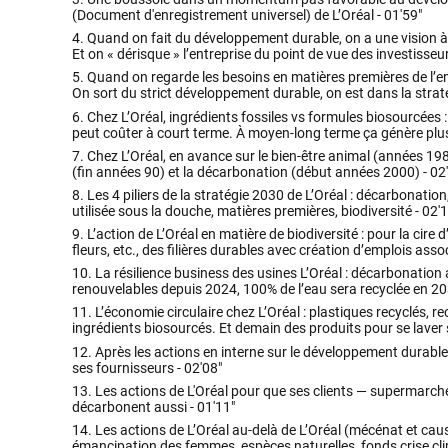
(Document d'enregistrement universel) de L’Oréal -
01'59"
4.
Quand on fait du développement durable, on a une vision 
Et on « dérisque » l’entreprise du point de vue des investisseu
5.
Quand on regarde les besoins en matières premières de l’en
On sort du strict développement durable, on est dans la straté
6.
Chez L’Oréal, ingrédients fossiles vs formules biosourcées 
peut coûter à court terme. À moyen-long terme ça génère plus
7.
Chez L’Oréal, en avance sur le bien-être animal (années 19
(fin années 90) et la décarbonation (début années 2000) -
02
8.
Les 4 piliers de la stratégie 2030 de L’Oréal : décarbonation
utilisée sous la douche, matières premières, biodiversité -
02'1
9.
L’action de L’Oréal en matière de biodiversité : pour la cire d’
fleurs, etc., des filières durables avec création d’emplois asso
10.
La résilience business des usines L’Oréal : décarbonation
renouvelables depuis 2024, 100% de l’eau sera recyclée en 20
11.
L’économie circulaire chez L’Oréal : plastiques recyclés, 
ingrédients biosourcés. Et demain des produits pour se laver
12.
Après les actions en interne sur le développement durab
ses fournisseurs -
02'08"
13.
Les actions de L'Oréal pour que ses clients — supermarch
décarbonent aussi -
01'11"
14.
Les actions de L’Oréal au-delà de L’Oréal (mécénat et cause
émancipation des femmes, espèces naturelles, fonds crise cl