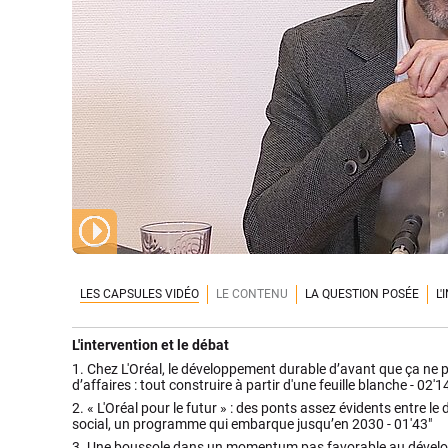
LES CAPSULES VIDÉO
LE CONTENU
LA QUESTION POSÉE
L
L'intervention et le débat
1.
Chez L'Oréal, le développement durable d’avant que ça ne 
d’affaires : tout construire à partir d'une feuille blanche -
02'1
2.
« L'Oréal pour le futur » : des ponts assez évidents entre le
social, un programme qui embarque jusqu’en 2030 -
01'43"
3.
Une boussole dans un momentum pas favorable au dévelop