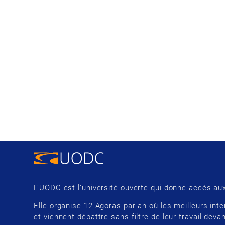
L’UODC est l’université ouverte qui donne accès aux
Elle organise 12 Agoras par an où les meilleurs inte
et viennent débattre sans filtre de leur travail devan