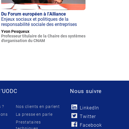
Du Forum européen à l’Alliance
Enjeux sociaux et politiques de la
responsabilité sociale des entreprises
Yvon Pesqueux
Professeur titulaire de la Chaire des systèmes
d'organisation du CNAM
l'UODC
Nous suivre
 ?
Nos clients en parlent
LinkedIn
ions
La presse en parle
Twitter
Prestataires
Facebook
techniques