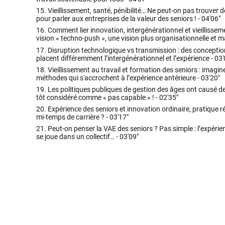
15.
Vieillissement, santé, pénibilité… Ne peut-on pas trouver 
pour parler aux entreprises de la valeur des seniors ! -
04'06"
16.
Comment lier innovation, intergénérationnel et vieillisseme
vision « techno-push », une vision plus organisationnelle et 
17.
Disruption technologique vs transmission : des conception
placent différemment l’intergénérationnel et l’expérience -
03'
18.
Vieillissement au travail et formation des seniors : imagi
méthodes qui s'accrochent à l’expérience antérieure -
03'20"
19.
Les politiques publiques de gestion des âges ont causé des
tôt considéré comme « pas capable » ! -
02'35"
20.
Expérience des seniors et innovation ordinaire, pratique ré
mi-temps de carrière ? -
03'17"
21.
Peut-on penser la VAE des seniors ? Pas simple : l’expérie
se joue dans un collectif… -
03'09"