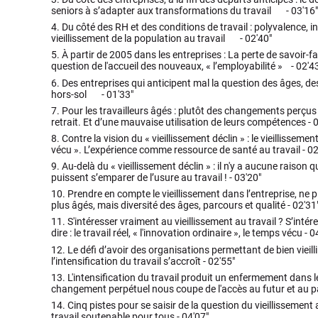
seniors à s’adapter aux transformations du travail -
03'16"
4.
Du côté des RH et des conditions de travail : polyvalence, in
vieillissement de la population au travail -
02'40"
5.
À partir de 2005 dans les entreprises : La perte de savoir-fai
question de l'accueil des nouveaux, « l’employabilité » -
02'4
6.
Des entreprises qui anticipent mal la question des âges, de
hors-sol -
01'33"
7.
Pour les travailleurs âgés : plutôt des changements perçus
retrait. Et d’une mauvaise utilisation de leurs compétences -
0
8.
Contre la vision du « vieillissement déclin » : le vieillisse
vécu ». L’expérience comme ressource de santé au travail -
02
9.
Au-delà du « vieillissement déclin » : il n'y a aucune raison 
puissent s’emparer de l’usure au travail ! -
03'20"
10.
Prendre en compte le vieillissement dans l’entreprise, ne 
plus âgés, mais diversité des âges, parcours et qualité -
02'31
11.
S'intéresser vraiment au vieillissement au travail ? S’intére
dire : le travail réel, « l'innovation ordinaire », le temps vécu -
0
12.
Le défi d’avoir des organisations permettant de bien vieillir
l’intensification du travail s’accroît -
02'55"
13.
L'intensification du travail produit un enfermement dans l
changement perpétuel nous coupe de l'accès au futur et au
14.
Cinq pistes pour se saisir de la question du vieillissement
travail soutenable pour tous -
04'07"