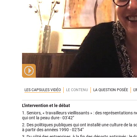
LES CAPSULES VIDÉO
LE CONTENU
LA QUESTION POSÉE
L
L'intervention et le débat
1.
Seniors, « travailleurs vieillissants » : des représentations 
qui ont la peau dure -
03'42"
2.
Des politiques publiques qui ont installé une culture de la 
à partir des années 1990 -
02'54"
3.
Du côté des entreprises, à la fin des départs anticipés : le 