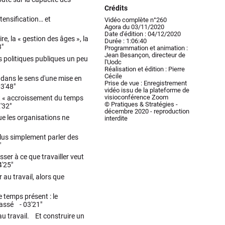
Crédits
tensification… et
Vidéo complète n°260
Agora du 03/11/2020
Date d'édition : 04/12/2020
re, la « gestion des âges », la
Durée : 1:06:40
3"
Programmation et animation :
Jean Besançon, directeur de
s politiques publiques un peu
l'Uodc
Réalisation et édition : Pierre
Cécile
 dans le sens d'une mise en
Prise de vue : Enregistrement
3'48"
vidéo issu de la plateforme de
visioconférence Zoom
ment « accroissement du temps
© Pratiques & Stratégies -
'32"
décembre 2020 - reproduction
que les organisations ne
interdite
plus simplement parler des
"
sser à ce que travailler veut
4'25"
 au travail, alors que
e temps présent : le
 passé -
03'21"
 au travail. Et construire un