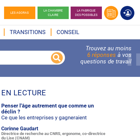
LA CHAMBRE
LA FABRIQUE
LES AGORAS
CLAIRE
DES POSSIBLES
TRANSITIONS
CONSEIL
Trouvez au moins
6 réponses
à vos
questions de travail
EN LECTURE
Penser l'âge autrement que comme un
déclin ?
Ce que les entreprises y gagneraient
Corinne Gaudart
Directrice de recherche au CNRS, ergonome, co-directrice
du Lise (CNAM)