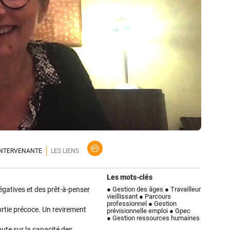
'INTERVENANTE
LES LIENS
Les mots-clés
négatives et des prêt-à-penser
● Gestion des âges
● Travailleur
vieillissant
● Parcours
professionnel
● Gestion
sortie précoce. Un revirement
prévisionnelle emploi
● Gpec
● Gestion ressources humaines
doute sur la capacité des