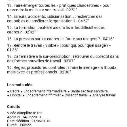
13.
Faire émerger toutes les « pratiques clandestines » pour
reprendre la main sur son travail -
02'51"
14.
Erreurs, accidents, judiciarisation… : rechercher des
coupables ou améliorer l’organisation ? -
04'57"
15.
La formation peut-elle aider à lever les difficultés des
cadres ? -
02'42"
16.
La pression sur les cadres : la faute aux usagers ? -
04'16"
17.
Rendre le travail « visible » : pour qui, pour quel usage ? -
01'36"
18.
L’alternative à la sur-prescription : retrouver du collectif dans
des formes nouvelles de travail -
03'07"
19.
Règles, procédures, contrôles : « faire le ménage » à l'hôpital,
mais avec les professionnels -
02'30"
Les mots-clés
● Cadre
● Encadrement intermédiaire
● Santé secteur sanitaire
● Hôpital
● Encadrement infirmier
● Collectif travail
● Analyse travail
Crédits
Vidéo complète n°152
Agora du 14/05/2013
Date d'édition : 21/06/2013
Durée : 1:05:22