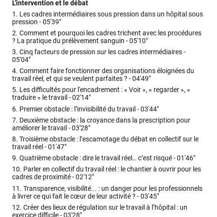
L'intervention et le débat
1.
Les cadres intermédiaires sous pression dans un hôpital sous
pression -
05'39"
2.
Comment et pourquoi les cadres trichent avec les procédures
? La pratique du prélèvement sanguin -
05'10"
3.
Cinq facteurs de pression sur les cadres intermédiaires -
05'04"
4.
Comment faire fonctionner des organisations éloignées du
travail réel, et qui se veulent parfaites ? -
04'49"
5.
Les difficultés pour l'encadrement : « Voir », « regarder », «
traduire » le travail -
02'14"
6.
Premier obstacle : l’invisibilité du travail -
03'44"
7.
Deuxième obstacle : la croyance dans la prescription pour
améliorer le travail -
03'28"
8.
Troisième obstacle : l’escamotage du débat en collectif sur le
travail réel -
01'47"
9.
Quatrième obstacle : dire le travail réel… c’est risqué -
01'46"
10.
Parler en collectif du travail réel : le chantier à ouvrir pour les
cadres de proximité -
02'12"
11.
Transparence, visibilité... : un danger pour les professionnels
à livrer ce qui fait le cœur de leur activité ? -
03'45"
12.
Créer des lieux de régulation sur le travail à l’hôpital : un
exercice difficile -
03'28"