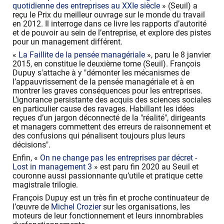
quotidienne des entreprises au XXIe siècle
» (Seuil) a
reçu le Prix du meilleur ouvrage sur le monde du travail
en 2012. Il interroge dans ce livre les rapports d’autorité
et de pouvoir au sein de l’entreprise, et explore des pistes
pour un management différent.
«
La Faillite de la pensée managériale
», paru le 8 janvier
2015, en constitue le deuxième tome (Seuil). François
Dupuy s'attache à y "démonter les mécanismes de
l’appauvrissement de la pensée managériale et à en
montrer les graves conséquences pour les entreprises.
L’ignorance persistante des acquis des sciences sociales
en particulier cause des ravages. Habillant les idées
reçues d’un jargon déconnecté de la "réalité", dirigeants
et managers commettent des erreurs de raisonnement et
des confusions qui pénalisent toujours plus leurs
décisions".
Enfin, «
On ne change pas les entreprises par décret -
Lost in management 3
» est paru fin 2020 au Seuil et
couronne aussi passionnante qu’utile et pratique cette
magistrale trilogie.
François Dupuy est un très fin et proche continuateur de
l’œuvre de
Michel Crozier
sur les organisations, les
moteurs de leur fonctionnement et leurs innombrables