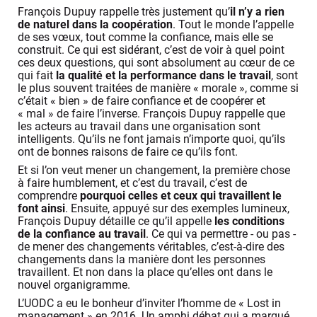
François Dupuy rappelle très justement qu’
il n’y a rien
de naturel dans la coopération
. Tout le monde l’appelle
de ses vœux, tout comme la confiance, mais elle se
construit. Ce qui est sidérant, c’est de voir à quel point
ces deux questions, qui sont absolument au cœur de ce
qui fait
la qualité et la performance dans le travail
, sont
le plus souvent traitées de manière « morale », comme si
c’était « bien » de faire confiance et de coopérer et
« mal » de faire l’inverse. François Dupuy rappelle que
les acteurs au travail dans une organisation sont
intelligents. Qu’ils ne font jamais n’importe quoi, qu’ils
ont de bonnes raisons de faire ce qu’ils font.
Et si l’on veut mener un changement, la première chose
à faire humblement, et c’est du travail, c’est de
comprendre
pourquoi celles et ceux qui travaillent le
font ainsi
. Ensuite, appuyé sur des exemples lumineux,
François Dupuy détaille ce qu’il appelle
les conditions
de la confiance au travail
. Ce qui va permettre - ou pas -
de mener des changements véritables, c’est-à-dire des
changements dans la manière dont les personnes
travaillent. Et non dans la place qu’elles ont dans le
nouvel organigramme.
L’UODC a eu le bonheur d’inviter l’homme de « Lost in
management » en 2016. Un amphi débat qui a marqué