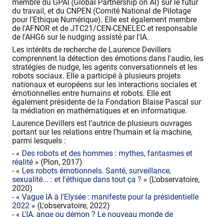
membre du GPAI (Global Partnership on AI) sur le futur
du travail, et du CNPEN (Comité National de Pilotage
pour l'Ethique Numérique). Elle est également membre
de l'AFNOR et de JTC21/CEN-CENELEC et responsable
de l'AHG6 sur le nudging assisté par l'IA.
Les intérêts de recherche de Laurence Devillers
comprennent la détection des émotions dans l'audio, les
stratégies de nudge, les agents conversationnels et les
robots sociaux. Elle a participé à plusieurs projets
nationaux et européens sur les interactions sociales et
émotionnelles entre humains et robots. Elle est
également présidente de la Fondation Blaise Pascal sur
la médiation en mathématiques et en informatique.
Laurence Devillers est l’autrice de plusieurs ouvrages
portant sur les relations entre l’humain et la machine,
parmi lesquels :
- «
Des robots et des hommes : mythes, fantasmes et
réalité
» (Plon, 2017)
- «
Les robots émotionnels. Santé, surveillance,
sexualité... : et l'éthique dans tout ça ?
» (L'observatoire,
2020)
- «
Vague IA à l'Elysée : manifeste pour la présidentielle
2022
» (L'observatoire, 2022)
- «
L'IA, ange ou démon ? Le nouveau monde de