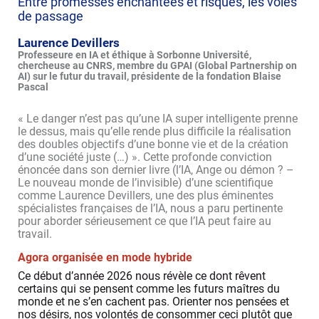
Entre promesses enchantées et risques, les voies
de passage
Laurence Devillers
Professeure en IA et éthique à Sorbonne Université,
chercheuse au CNRS, membre du GPAI (Global Partnership on
AI) sur le futur du travail, présidente de la fondation Blaise
Pascal
« Le danger n’est pas qu’une IA super intelligente prenne
le dessus, mais qu’elle rende plus difficile la réalisation
des doubles objectifs d’une bonne vie et de la création
d’une société juste (…) ». Cette profonde conviction
énoncée dans son dernier livre (l’IA, Ange ou démon ? –
Le nouveau monde de l’invisible) d’une scientifique
comme Laurence Devillers, une des plus éminentes
spécialistes françaises de l’IA, nous a paru pertinente
pour aborder sérieusement ce que l’IA peut faire au
travail.
Agora organisée en mode hybride
Ce début d’année 2026 nous révèle ce dont rêvent
certains qui se pensent comme les futurs maîtres du
monde et ne s’en cachent pas. Orienter nos pensées et
nos désirs, nos volontés de consommer ceci plutôt que