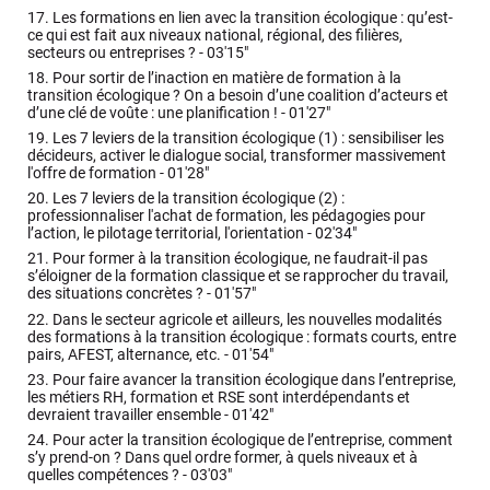
17.
Les formations en lien avec la transition écologique : qu’est-
ce qui est fait aux niveaux national, régional, des filières,
secteurs ou entreprises ? -
03'15"
18.
Pour sortir de l’inaction en matière de formation à la
transition écologique ? On a besoin d’une coalition d’acteurs et
d’une clé de voûte : une planification ! -
01'27"
19.
Les 7 leviers de la transition écologique (1) : sensibiliser les
décideurs, activer le dialogue social, transformer massivement
l'offre de formation -
01'28"
20.
Les 7 leviers de la transition écologique (2) :
professionnaliser l'achat de formation, les pédagogies pour
l’action, le pilotage territorial, l'orientation -
02'34"
21.
Pour former à la transition écologique, ne faudrait-il pas
s’éloigner de la formation classique et se rapprocher du travail,
des situations concrètes ? -
01'57"
22.
Dans le secteur agricole et ailleurs, les nouvelles modalités
des formations à la transition écologique : formats courts, entre
pairs, AFEST, alternance, etc. -
01'54"
23.
Pour faire avancer la transition écologique dans l’entreprise,
les métiers RH, formation et RSE sont interdépendants et
devraient travailler ensemble -
01'42"
24.
Pour acter la transition écologique de l’entreprise, comment
s’y prend-on ? Dans quel ordre former, à quels niveaux et à
quelles compétences ? -
03'03"