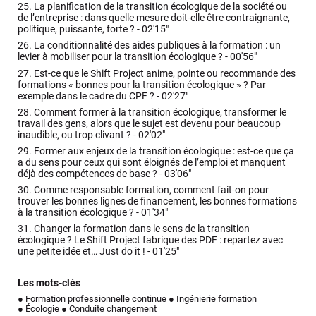
25.
La planification de la transition écologique de la société ou
de l’entreprise : dans quelle mesure doit-elle être contraignante,
politique, puissante, forte ? -
02'15"
26.
La conditionnalité des aides publiques à la formation : un
levier à mobiliser pour la transition écologique ? -
00'56"
27.
Est-ce que le Shift Project anime, pointe ou recommande des
formations « bonnes pour la transition écologique » ? Par
exemple dans le cadre du CPF ? -
02'27"
28.
Comment former à la transition écologique, transformer le
travail des gens, alors que le sujet est devenu pour beaucoup
inaudible, ou trop clivant ? -
02'02"
29.
Former aux enjeux de la transition écologique : est-ce que ça
a du sens pour ceux qui sont éloignés de l’emploi et manquent
déjà des compétences de base ? -
03'06"
30.
Comme responsable formation, comment fait-on pour
trouver les bonnes lignes de financement, les bonnes formations
à la transition écologique ? -
01'34"
31.
Changer la formation dans le sens de la transition
écologique ? Le Shift Project fabrique des PDF : repartez avec
une petite idée et… Just do it ! -
01'25"
Les mots-clés
● Formation professionnelle continue
● Ingénierie formation
● Écologie
● Conduite changement