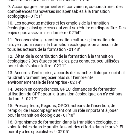
9.
Accompagner, argumenter et convaincre, co-construire : des
compétences transverses indispensables à la transition
écologique -
01'51"
10.
Les nouveaux métiers et les emplois de la transition
écologique, ainsi que ceux qui vont se réduire ou disparaître. Des
enjeux pas assez mis en lumière -
02'54"
11.
Reconversions, transformation culturelle, formation du
citoyen : pour réussir la transition écologique, on a besoin de
tous les acteurs de la formation -
01'48"
12.
L’état de la contribution de la formation à la transition
écologique ? Des études partielles, peu connues, peu utilisées
pour faire évoluer l'offre -
02'11"
13.
Accords d’entreprise, accords de branche, dialogue social : il
faudrait vraiment négocier plus sur l’empreinte
environnementale de l'entreprise -
02'14"
14.
Besoin en compétences, GPEC, demandes de formation,
utilisation du CPF : pour la transition écologique, on n’y est pas
du tout ! -
02'17"
15.
Prescripteurs, Régions, OPCO, acteurs de l’insertion, de
l’emploi, de l’accompagnement ont un rôle important à jouer
pour la transition écologique -
01'48"
16.
Organismes de formation dans la transition écologique :
volontaristes dans le public, faisant des efforts dans le privé. Et
puis il y a les spécialistes ! -
02'05"