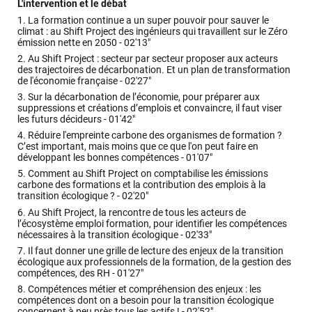
L'intervention et le débat
1.
La formation continue a un super pouvoir pour sauver le
climat : au Shift Project des ingénieurs qui travaillent sur le Zéro
émission nette en 2050 -
02'13"
2.
Au Shift Project : secteur par secteur proposer aux acteurs
des trajectoires de décarbonation. Et un plan de transformation
de l'économie française -
02'27"
3.
Sur la décarbonation de l’économie, pour préparer aux
suppressions et créations d’emplois et convaincre, il faut viser
les futurs décideurs -
01'42"
4.
Réduire l'empreinte carbone des organismes de formation ?
C’est important, mais moins que ce que l'on peut faire en
développant les bonnes compétences -
01'07"
5.
Comment au Shift Project on comptabilise les émissions
carbone des formations et la contribution des emplois à la
transition écologique ? -
02'20"
6.
Au Shift Project, la rencontre de tous les acteurs de
l’écosystème emploi formation, pour identifier les compétences
nécessaires à la transition écologique -
02'33"
7.
Il faut donner une grille de lecture des enjeux de la transition
écologique aux professionnels de la formation, de la gestion des
compétences, des RH -
01'27"
8.
Compétences métier et compréhension des enjeux : les
compétences dont on a besoin pour la transition écologique
concernent à peu près tous les actifs ! -
02'52"