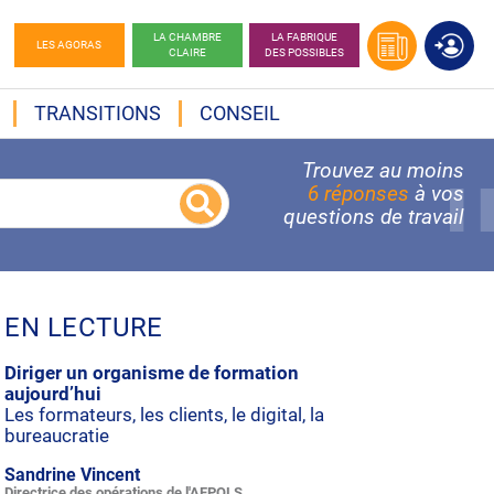
LA CHAMBRE
LA FABRIQUE
LES AGORAS
CLAIRE
DES POSSIBLES
TRANSITIONS
CONSEIL
Trouvez au moins
6 réponses
à vos
questions de travail
EN LECTURE
Diriger un organisme de formation
aujourd’hui
Les formateurs, les clients, le digital, la
bureaucratie
Sandrine Vincent
Directrice des opérations de l'AFPOLS