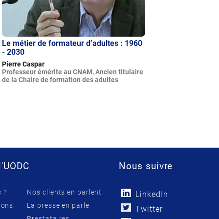
Le métier de formateur d’adultes : 1960
- 2030
Pierre Caspar
Professeur émérite au CNAM, Ancien titulaire
de la Chaire de formation des adultes
l'UODC
Nous suivre
 ?
Nos clients en parlent
LinkedIn
ions
La presse en parle
Twitter
Prestataires