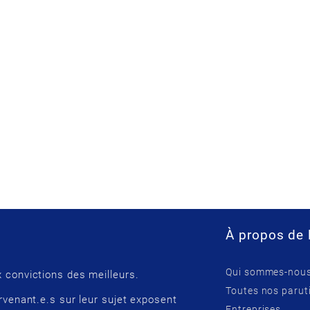
À propos de 
Qui sommes-nous
 convictions des meilleurs.
Toutes nos parut
rvenant.e.s sur leur sujet exposent
Entreprises