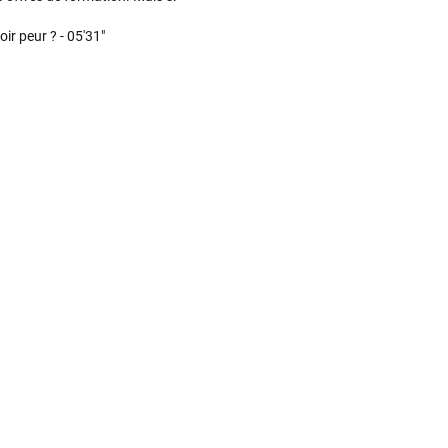
oir peur ? -
05'31"