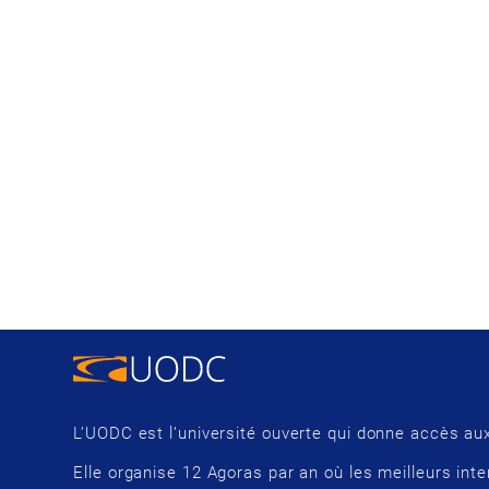
L’UODC est l’université ouverte qui donne accès aux
Elle organise 12 Agoras par an où les meilleurs inte