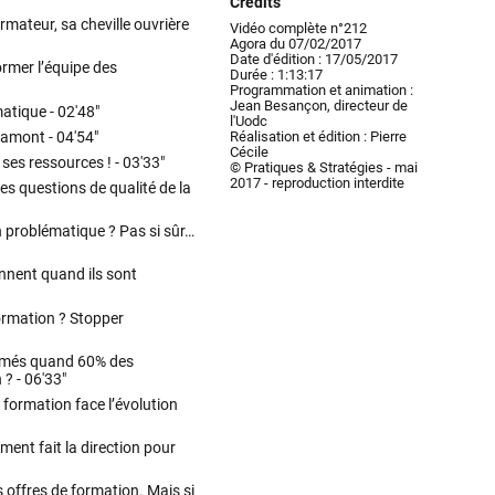
Crédits
mateur, sa cheville ouvrière
Vidéo complète n°212
Agora du 07/02/2017
Date d'édition : 17/05/2017
rmer l’équipe des
Durée : 1:13:17
Programmation et animation :
Jean Besançon, directeur de
matique -
02'48"
l'Uodc
Réalisation et édition : Pierre
n amont -
04'54"
Cécile
 ses ressources ! -
03'33"
© Pratiques & Stratégies - mai
2017 - reproduction interdite
ies questions de qualité de la
n problématique ? Pas si sûr…
ennent quand ils sont
ormation ? Stopper
rmés quand 60% des
 ? -
06'33"
 formation face l’évolution
ent fait la direction pour
s offres de formation. Mais si