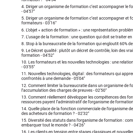
4.
Diriger un organisme de formation c’est accompagner le for
-
04'57"
5.
Diriger un organisme de formation c’est accompagner et fo
formateurs -
03'16"
6.
L’objet « action de formation » : une représentation problé
7.
L’usage de la formation : une question qui doit se traiter e
8.
Stop à la bureaucratie de la formation qui engloutit 60% de
9.
Le Décret qualité : plutôt un décret de contrôle, loin des vra
formation -
04'52"
10.
Les formateurs et les nouvelles technologies : une relatio
-
03'55"
11.
Nouvelles technologies, digital : des formateurs qui appr
confrontés à une demande -
05'04"
12.
Comment limiter la bureaucratie dans un organisme de f
l’accumulation des charges de preuves -
02'50"
13.
Comment réellement développer les compétences des fo
ressources payent l’administratif de l’organisme de formation
14.
Quelle place de la fonction commerciale de l’organisme de
des acheteurs de formation ? -
02'32"
15.
Diversité des statuts dans l’organisme de formation : comm
embarquer tout le monde ? -
04'26"
16.
Les clients en tension entre stages classiques et nouvelle