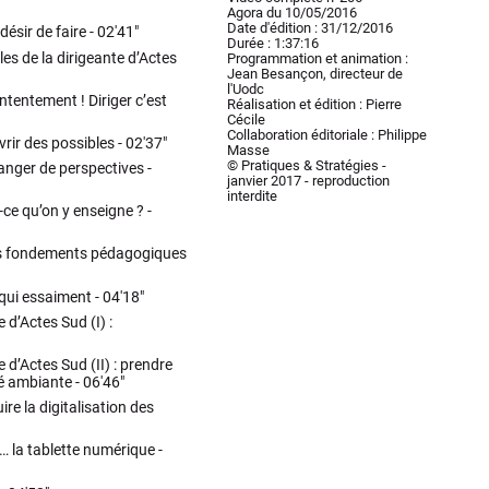
Agora du 10/05/2016
Date d'édition : 31/12/2016
désir de faire -
02'41"
Durée : 1:37:16
s de la dirigeante d’Actes
Programmation et animation :
Jean Besançon, directeur de
l'Uodc
ontentement ! Diriger c’est
Réalisation et édition : Pierre
Cécile
Collaboration éditoriale : Philippe
rir des possibles -
02'37"
Masse
© Pratiques & Stratégies -
hanger de perspectives -
janvier 2017 - reproduction
interdite
-ce qu’on y enseigne ? -
es fondements pédagogiques
 qui essaiment -
04'18"
 d’Actes Sud (I) :
 d’Actes Sud (II) : prendre
té ambiante -
06'46"
e la digitalisation des
 et… la tablette numérique -