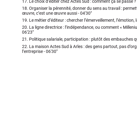
17.
Le choix d’éditer chez Actes Sud : comment ça se passe ?
18.
Organiser la pérennité, donner du sens au travail : permet
œuvre, c’est une œuvre aussi -
04'30"
19.
Le métier d’éditeur : chercher l’émerveillement, l’émotion, la
20.
La ligne directrice : l’indépendance, ou comment « Milleniu
06'23"
21.
Politique salariale, participation : plutôt des embauches q
22.
La maison Actes Sud à Arles : des gens partout, pas d’o
l’entreprise -
06'30"