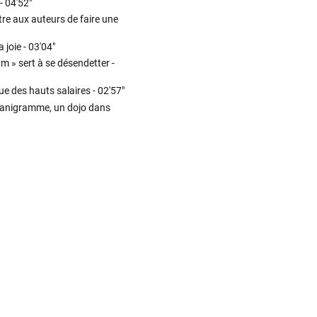
 -
04'52"
tre aux auteurs de faire une
 joie -
03'04"
m » sert à se désendetter -
ue des hauts salaires -
02'57"
rganigramme, un dojo dans