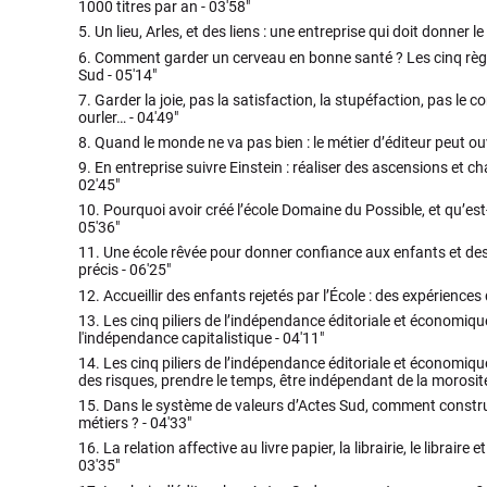
1000 titres par an -
03'58"
5.
Un lieu, Arles, et des liens : une entreprise qui doit donner le 
6.
Comment garder un cerveau en bonne santé ? Les cinq règle
Sud -
05'14"
7.
Garder la joie, pas la satisfaction, la stupéfaction, pas le c
ourler… -
04'49"
8.
Quand le monde ne va pas bien : le métier d’éditeur peut ouv
9.
En entreprise suivre Einstein : réaliser des ascensions et c
02'45"
10.
Pourquoi avoir créé l’école Domaine du Possible, et qu’est
05'36"
11.
Une école rêvée pour donner confiance aux enfants et d
précis -
06'25"
12.
Accueillir des enfants rejetés par l’École : des expériences
13.
Les cinq piliers de l’indépendance éditoriale et économique
l'indépendance capitalistique -
04'11"
14.
Les cinq piliers de l’indépendance éditoriale et économique
des risques, prendre le temps, être indépendant de la morosi
15.
Dans le système de valeurs d’Actes Sud, comment construir
métiers ? -
04'33"
16.
La relation affective au livre papier, la librairie, le libraire
03'35"