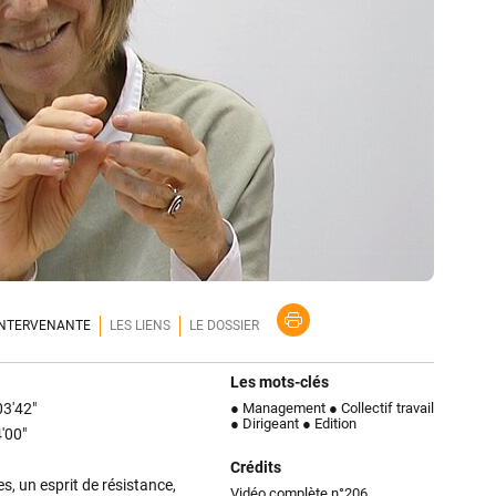
'INTERVENANTE
LES LIENS
LE DOSSIER
Les mots-clés
03'42"
● Management
● Collectif travail
● Dirigeant
● Edition
'00"
Crédits
s, un esprit de résistance,
Vidéo complète n°206