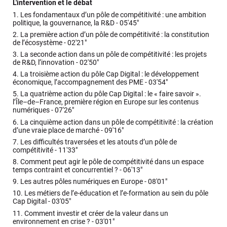
L'intervention et le débat
1.
Les fondamentaux d’un pôle de compétitivité : une ambition
politique, la gouvernance, la R&D -
05'45"
2.
La première action d’un pôle de compétitivité : la constitution
de l’écosystème -
02'21"
3.
La seconde action dans un pôle de compétitivité : les projets
de R&D, l’innovation -
02'50"
4.
La troisième action du pôle Cap Digital : le développement
économique, l’accompagnement des PME -
03'54"
5.
La quatrième action du pôle Cap Digital : le « faire savoir ».
l’Île–de–France, première région en Europe sur les contenus
numériques -
07'26"
6.
La cinquième action dans un pôle de compétitivité : la création
d’une vraie place de marché -
09'16"
7.
Les difficultés traversées et les atouts d’un pôle de
compétitivité -
11'33"
8.
Comment peut agir le pôle de compétitivité dans un espace
temps contraint et concurrentiel ? -
06'13"
9.
Les autres pôles numériques en Europe -
08'01"
10.
Les métiers de l’e-éducation et l’e-formation au sein du pôle
Cap Digital -
03'05"
11.
Comment investir et créer de la valeur dans un
environnement en crise ? -
03'01"