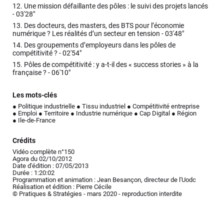
12.
Une mission défaillante des pôles : le suivi des projets lancés
-
03'28"
13.
Des docteurs, des masters, des BTS pour l’économie
numérique ? Les réalités d’un secteur en tension -
03'48"
14.
Des groupements d’employeurs dans les pôles de
compétitivité ? -
02'54"
15.
Pôles de compétitivité : y a-t-il des « success stories » à la
française ? -
06'10"
Les mots-clés
● Politique industrielle
● Tissu industriel
● Compétitivité entreprise
● Emploi
● Territoire
● Industrie numérique
● Cap Digital
● Région
● Ile-de-France
Crédits
Vidéo complète n°150
Agora du 02/10/2012
Date d'édition : 07/05/2013
Durée : 1:20:02
Programmation et animation : Jean Besançon, directeur de l'Uodc
Réalisation et édition : Pierre Cécile
© Pratiques & Stratégies - mars 2020 - reproduction interdite