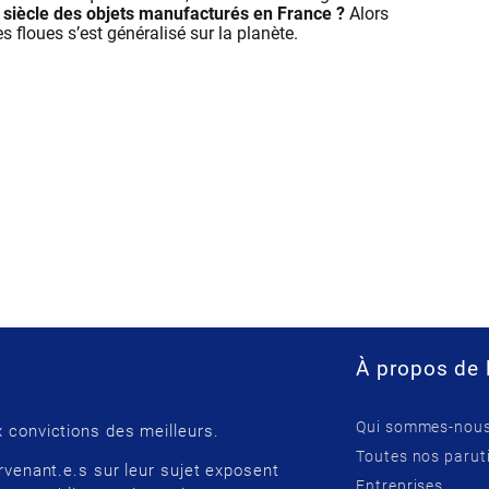
siècle des objets manufacturés en France ?
Alors
 floues s’est généralisé sur la planète.
À propos de 
Qui sommes-nous
 convictions des meilleurs.
Toutes nos parut
rvenant.e.s sur leur sujet exposent
Entreprises