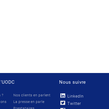
l'UODC
Nous suivre
 ?
Nos clients en parlent
LinkedIn
ions
La presse en parle
Twitter
Prestataires