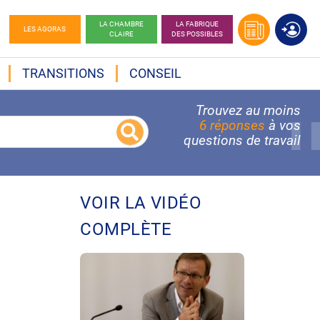
LA CHAMBRE
LA FABRIQUE
LES AGORAS
CLAIRE
DES POSSIBLES
TRANSITIONS
CONSEIL
Trouvez au moins
6 réponses
à vos
questions de travail
VOIR LA VIDÉO
COMPLÈTE