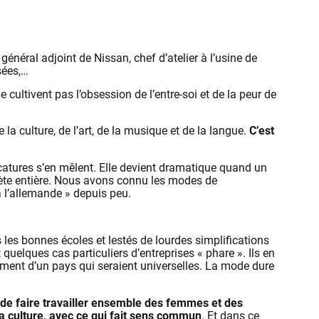
énéral adjoint de Nissan, chef d’atelier à l’usine de
sées,…
e cultivent pas l’obsession de l’entre-soi et de la peur de
la culture, de l’art, de la musique et de la langue.
C’est
ricatures s’en mêlent. Elle devient dramatique quand un
ète entière. Nous avons connu les modes de
à l’allemande » depuis peu.
es bonnes écoles et lestés de lourdes simplifications
elques cas particuliers d’entreprises « phare ». Ils en
ement d’un pays qui seraient universelles. La mode dure
t de faire travailler ensemble des femmes et des
a culture, avec ce qui fait sens commun
. Et dans ce