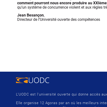
comment pourront nous encore produire au XXIème 
qu’un système de concurrence violent et aux règles très
Jean Besançon
,
Directeur de l’Université ouverte des compétences
L’UODC est l’université ouverte qui donne accès aux
Elle organise 12 Agoras par an où les meilleurs inte