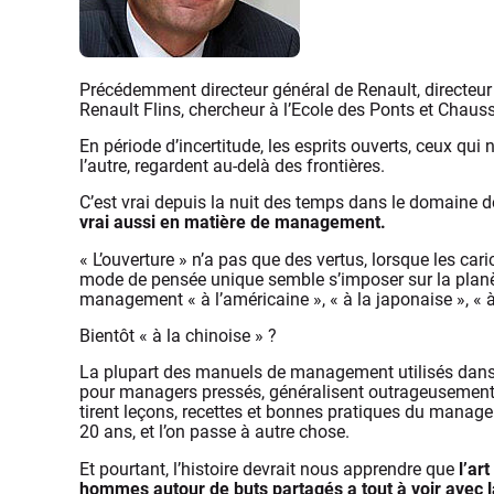
Précédemment directeur général de Renault, directeur g
Renault Flins, chercheur à l’Ecole des Ponts et Chaus
En période d’incertitude, les esprits ouverts, ceux qui n
l’autre, regardent au-delà des frontières.
C’est vrai depuis la nuit des temps dans le domaine de 
vrai aussi en matière de management.
« L’ouverture » n’a pas que des vertus, lorsque les ca
mode de pensée unique semble s’imposer sur la plan
management « à l’américaine », « à la japonaise », « 
Bientôt « à la chinoise » ?
La plupart des manuels de management utilisés dans l
pour managers pressés, généralisent outrageusement qu
tirent leçons, recettes et bonnes pratiques du manag
20 ans, et l’on passe à autre chose.
Et pourtant, l’histoire devrait nous apprendre que
l’ar
hommes autour de buts partagés a tout à voir avec l