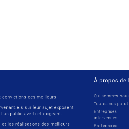
À propos de 
Qui sommes-nous
 convictions des meilleurs.
Toutes nos parut
rvenant.e.s sur leur sujet exposent
Entreprises
t un public averti et exigeant.
intervenues
 et les réalisations des meilleurs
Partenaires