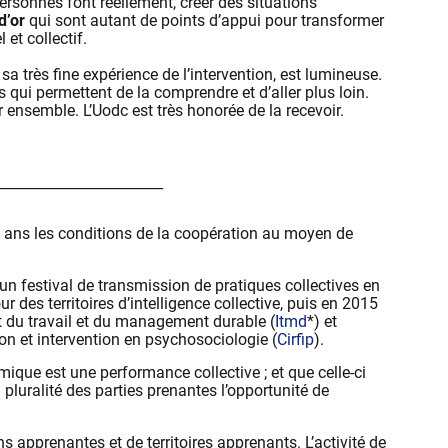
 personnes font réellement, créer des situations
d’or
qui sont autant de points d’appui pour transformer
et collectif.
sa très fine expérience de l’intervention, est lumineuse.
 qui permettent de la comprendre et d’aller plus loin.
r ensemble. L’Uodc est très honorée de la recevoir.
________________________
0 ans les conditions de la coopération au moyen de
un festival de transmission de pratiques collectives en
r des territoires d’intelligence collective, puis en 2015
titut du travail et du management durable
(
Itmd
*) et
on et intervention en psychosociologie (
Cirfip
).
que est une performance collective ; et que celle-ci
 pluralité des parties prenantes l’opportunité de
ons apprenantes et de territoires apprenants. L’activité de