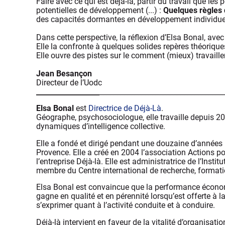
Faire avec ce qui est déjà-là, partir du travail que les
potentielles de développement (...) :
Quelques règles 
des capacités dormantes en développement individuel 
Dans cette perspective, la réflexion d’Elsa Bonal, avec 
Elle la confronte à quelques solides repères théoriques
Elle ouvre des pistes sur le comment (mieux) travaille
Jean Besançon
Directeur de l’Uodc
__________________
___________________________________
Elsa Bonal
est
Directrice de Déjà-Là
.
Géographe, psychosociologue, elle travaille depuis 2
dynamiques d’intelligence collective.
Elle a fondé et dirigé pendant une douzaine d’années 
Provence. Elle a créé en 2004 l’association Actions pou
l’entreprise Déjà-là. Elle est administratrice de l’Ins
membre du Centre international de recherche, formati
Elsa Bonal est convaincue que la performance économi
gagne en qualité et en pérennité lorsqu’est offerte à la
s’exprimer quant à l’activité conduite et à conduire.
Déjà-là intervient en faveur de la vitalité d’organisati