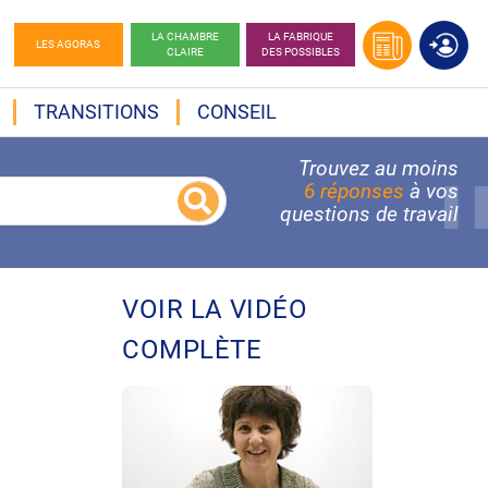
LA CHAMBRE
LA FABRIQUE
LES AGORAS
CLAIRE
DES POSSIBLES
TRANSITIONS
CONSEIL
Trouvez au moins
6 réponses
à vos
questions de travail
VOIR LA VIDÉO
COMPLÈTE