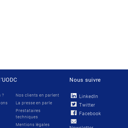
l'UODC
Nous suivre
 ?
Nos clients en parlent
LinkedIn
ions
La presse en parle
Twitter
Prestataires
Facebook
techniques
Mentions légales
Newsletter