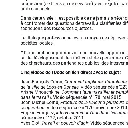
production (de biens ou de services) y est régulée par 
professionnels.
Dans cette visée, il est possible de ne jamais arrêter
à confronter des questions de travail, à clarifier les di
fabriquons des ressources ajustées.
Le dialogue professionnel est un moyen de déployer l
sociétés locales.
*
L'Itmd
agit pour promouvoir une nouvelle approche 
sur le développement des métiers et des personnes. C
des chercheurs, des partenaires publics, des intervena
Cinq vidéos de l'Uodc en lien direct avec le sujet
:
Jean-François Caron,
Comment impliquer durablement
de la ville de Loos-en-Gohelle
, Vidéo séquencée n°223,
Ariane Mnouchkine,
Comment faire travailler ensemb
dans le travail !
, Vidéo séquencée n°178, mai 2015
Jean-Michel Cornu,
Produire de la valeur à plusieurs
coopération
, Vidéo séquencée n°170, novembre 2014
Eugène Enriquez,
Intervenir aujourd'hui dans les orga
séquencée n°127, octobre 2011
Yves Clot,
Travail et pouvoir d'agir
, Vidéo séquencée 