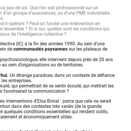
va pas de soi. Que l’on soit professionnel sur un
sein d’un groupe d’assurances, ou d’une PME industrielle :
s.
est-il opérant ? Peut-on fonder une intervention en
ller ensemble ? Et si oui, quelles sont les conditions qui
sus de l’intelligence collective ?
llective (IC) à la fin des années 1990. Au sein d’une
sein de
communautés paysannes
sur les plateaux de
 psychosociologue, elle intervient depuis près de 20 ans
e au sein d’organisations ou de territoires.
’hui.
Un étrange paradoxe, dans un contexte de défiance
les entreprises.
alé, qui permettrait de se sentir écouté, qui mettrait les
qui favoriserait la communication ?
 les interventions d’Elsa Bonal : parce que cela ne serait
ention dans des contextes très variés (de la grande
tiré quelques conditions essentielles qui rendent outils,
ocialement et économiquement utiles.