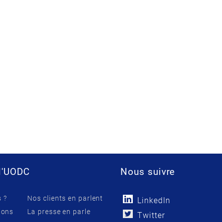
l'UODC
Nous suivre
 ?
Nos clients en parlent
LinkedIn
ions
La presse en parle
Twitter