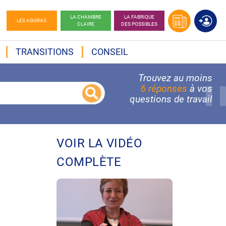
LA CHAMBRE
LA FABRIQUE
LES AGORAS
CLAIRE
DES POSSIBLES
TRANSITIONS
CONSEIL
Trouvez au moins
6 réponses
à vos
questions de travail
VOIR LA VIDÉO
COMPLÈTE