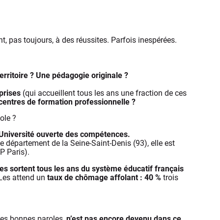
 pas toujours, à des réussites. Parfois inespérées.
erritoire ? Une pédagogie originale ?
prises
(qui accueillent tous les ans une fraction de ces
s centres de formation professionnelle ?
cole ?
’Université ouverte des compétences.
e département de la Seine-Saint-Denis (93), elle est
P Paris).
nes sortent tous les ans du système éducatif français
 Les attend un
taux de chômage affolant : 40 %
trois
lles bonnes paroles,
n’est pas encore devenu dans ce