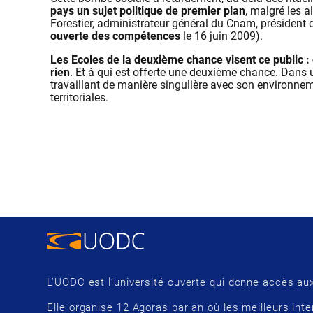
pays un sujet politique de premier plan
, malgré les 
Forestier, administrateur général du Cnam, président d
ouverte des compétences
le 16 juin 2009).
Les Ecoles de la deuxième chance visent ce public 
rien
.
Et à qui est offerte une deuxième chance. Dans un
travaillant de manière singulière avec son environneme
territoriales.
L’UODC est l’université ouverte qui donne accès aux
Elle organise 12 Agoras par an où les meilleurs inte