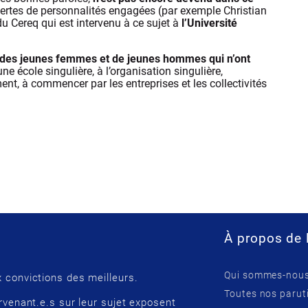
alertes de personnalités engagées (par exemple Christian
u Cereq qui est intervenu à ce sujet à
l’Université
: des jeunes femmes et de jeunes hommes qui n’ont
e école singulière, à l’organisation singulière,
nt, à commencer par les entreprises et les collectivités
À propos de 
Qui sommes-nous
 convictions des meilleurs.
Toutes nos parut
rvenant.e.s sur leur sujet exposent