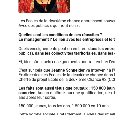
Les Ecoles de la deuxième chance aboutissent souvent,
Avec des publics « qui n’ont rien ».
Quelles sont les conditions de ces réussites ?
Le management ? Le lien avec les entreprises et le t
Quels enseignements peut-on en tirer :
dans les entre
publics),
dans les collectivités territoriales, dans le
Et, bien sûr : quels enseignements pourrait en tirer l’é
C’est sur cela que
Jeanne Schneider
va intervenir à
l
Ex-directrice des Ecoles de la deuxième chance dans l
Cheffe de projet Ecole de la deuxième Chance 92 (CCI
Les faits sont aussi têtus que brutaux : 150 000 jeu
sans rien
. Aucun diplôme, aucune qualification, rien.
ans après leur sortie.
150 000 jeunes, tous les ans, 1 500 000 en 10 ans.
Cette bombe sociale à retardement, au-delà des ritue