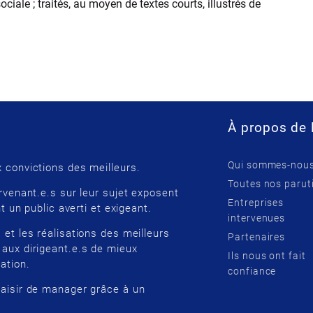
iale ; traités, au moyen de textes courts, illustrés de
À propos de 
Qui sommes-nous
 convictions des meilleurs.
Toutes nos parut
rvenant.e.s sur leur sujet exposent
Entreprises
t un public averti et exigeant.
intervenues
 et les réalisations des meilleurs
Partenaires
 aux dirigeant.e.s de mieux
Ils nous ont fait
ation.
confiance
laisir de manager grâce à un