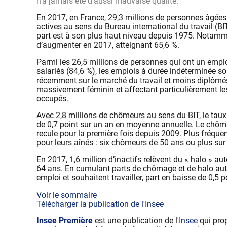
n’a jamais été d’aussi mauvaise qualité.
En 2017, en France, 29,3 millions de personnes âgées 
actives au sens du Bureau international du travail (BI
part est à son plus haut niveau depuis 1975. Notamme
d’augmenter en 2017, atteignant 65,6 %.
Parmi les 26,5 millions de personnes qui ont un emplo
salariés (84,6 %), les emplois à durée indéterminée so
récemment sur le marché du travail et moins diplômés
massivement féminin et affectant particulièrement le
occupés.
Avec 2,8 millions de chômeurs au sens du BIT, le tau
de 0,7 point sur un an en moyenne annuelle. Le chôma
recule pour la première fois depuis 2009. Plus fréquen
pour leurs aînés : six chômeurs de 50 ans ou plus su
En 2017, 1,6 million d’inactifs relèvent du « halo » a
64 ans. En cumulant parts de chômage et de halo au
emploi et souhaitent travailler, part en baisse de 0,5 p
Voir le sommaire
Télécharger la publication de l'Insee
Insee Première
est une publication de l'
Insee
qui prop