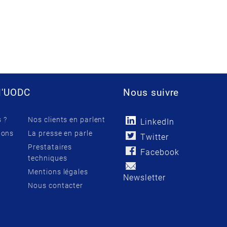
l'UODC
Nous suivre
 ?
Nos clients en parlent
LinkedIn
ions
La presse en parle
Twitter
Prestataires
Facebook
techniques
Mentions légales
Newsletter
Nous contacter