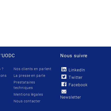
l'UODC
Nous suivre
 ?
Nos clients en parlent
LinkedIn
ions
La presse en parle
Twitter
Prestataires
Facebook
techniques
Mentions légales
Newsletter
Nous contacter