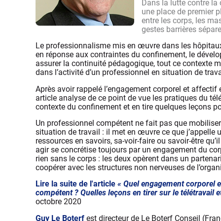
Dans la lutte contre la
une place de premier pl
entre les corps, les ma
gestes barrières sépare
Le professionnalisme mis en œuvre dans les hôpitaux e
en réponse aux contraintes du confinement, le dévelo
assurer la continuité pédagogique, tout ce contexte me
dans l’activité d’un professionnel en situation de trava
Après avoir rappelé l’engagement corporel et affectif 
article analyse de ce point de vue les pratiques du té
contexte du confinement et en tire quelques leçons pou
Un professionnel compétent ne fait pas que mobilise
situation de travail : il met en œuvre ce que j’appelle 
ressources en savoirs, sa-voir-faire ou savoir-être qu’i
agir se concrétise toujours par un engagement du cor
rien sans le corps : les deux opèrent dans un partena
coopérer avec les structures non nerveuses de l’orga
Lire la suite de l'article
« Quel engagement corporel et 
compétent ? Quelles leçons en tirer sur le télétravail e
octobre 2020
Guy Le Boterf
est directeur de Le Boterf Conseil (Fran