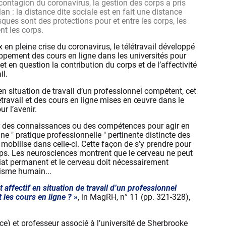
 contagion du coronavirus, la gestion des corps a pris
an : la distance dite sociale est en fait une distance
sques sont des protections pour et entre les corps, les
nt les corps.
n pleine crise du coronavirus, le télétravail développé
ppement des cours en ligne dans les universités pour
t en question la contribution du corps et de l’affectivité
il.
en situation de travail d’un professionnel compétent, cet
létravail et des cours en ligne mises en œuvre dans le
r l’avenir.
r des connaissances ou des compétences pour agir en
une " pratique professionnelle " pertinente distincte des
l mobilise dans celle-ci. Cette façon de s’y prendre pour
ps. Les neurosciences montrent que le cerveau ne peut
riat permanent et le cerveau doit nécessairement
nisme humain...
affectif en situation de travail d’un professionnel
t les cours en ligne ? »
, in MagRH, n° 11 (pp. 321-328),
ce) et professeur associé à l’université de Sherbrooke