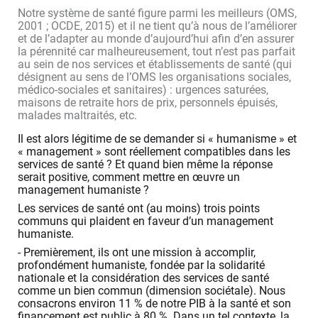
Notre système de santé figure parmi les meilleurs (OMS,
2001 ; OCDE, 2015) et il ne tient qu’à nous de l’améliorer
et de l’adapter au monde d’aujourd’hui afin d’en assurer
la pérennité car malheureusement, tout n’est pas parfait
au sein de nos services et établissements de santé (qui
désignent au sens de l’OMS les organisations sociales,
médico-sociales et sanitaires) : urgences saturées,
maisons de retraite hors de prix, personnels épuisés,
malades maltraités, etc.
Il est alors légitime de se demander si « humanisme » et
« management » sont réellement compatibles dans les
services de santé ? Et quand bien même la réponse
serait positive, comment mettre en œuvre un
management humaniste ?
Les services de santé ont (au moins) trois points
communs qui plaident en faveur d’un management
humaniste.
- Premièrement, ils ont une mission à accomplir,
profondément humaniste, fondée par la solidarité
nationale et la considération des services de santé
comme un bien commun (dimension sociétale). Nous
consacrons environ 11 % de notre PIB à la santé et son
financement est public à 80 %. Dans un tel contexte, la