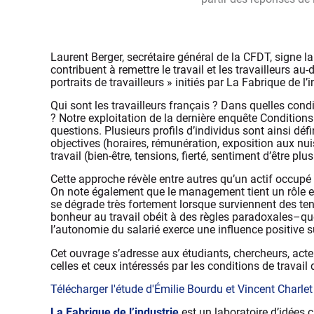
Laurent Berger, secrétaire général de la CFDT, signe la
contribuent à remettre le travail et les travailleurs au-
portraits de travailleurs » initiés par La Fabrique de l’i
Qui sont les travailleurs français ? Dans quelles condi
? Notre exploitation de la dernière enquête Condition
questions. Plusieurs profils d’individus sont ainsi déf
objectives (horaires, rémunération, exposition aux nuis
travail (bien-être, tensions, fierté, sentiment d’être p
Cette approche révèle entre autres qu’un actif occupé s
On note également que le management tient un rôle esse
se dégrade très fortement lorsque surviennent des te
bonheur au travail obéit à des règles paradoxales–que
l’autonomie du salarié exerce une influence positive su
Cet ouvrage s’adresse aux étudiants, chercheurs, acteu
celles et ceux intéressés par les conditions de travail
Télécharger l'étude d'Émilie Bourdu et Vincent Charlet
La Fabrique de l’industrie
est un laboratoire d’idées c