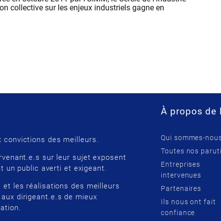
xion collective sur les enjeux industriels gagne en
À propos de 
Qui sommes-nous
 convictions des meilleurs.
Toutes nos parut
rvenant.e.s sur leur sujet exposent
Entreprises
t un public averti et exigeant.
intervenues
 et les réalisations des meilleurs
Partenaires
 aux dirigeant.e.s de mieux
Ils nous ont fait
ation.
confiance