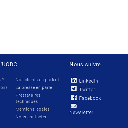
l'UODC
Nous suivre
 ?
Nos clients en parlent
LinkedIn
ions
La presse en parle
Twitter
Prestataires
Facebook
techniques
Mentions légales
Newsletter
Nous contacter