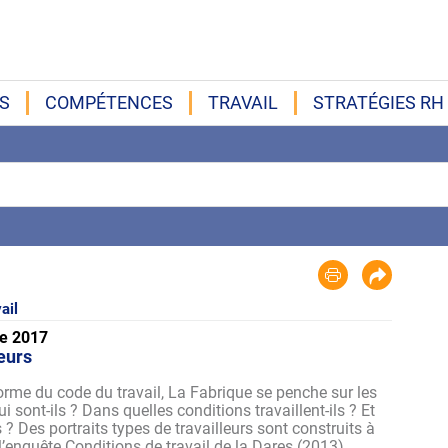
S
COMPÉTENCES
TRAVAIL
STRATÉGIES RH
ail
e 2017
leurs
orme du code du travail, La Fabrique se penche sur les
ui sont-ils ? Dans quelles conditions travaillent-ils ? Et
? Des portraits types de travailleurs sont construits à
l’enquête Conditions de travail de la Dares (2013).