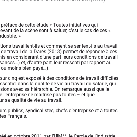
 préface de cette étude « Toutes initiatives qui
devant de la scène sont à saluer, c’est le cas de ces «
ndustrie. »
tions travaillent-ils et comment se sentent-ils au travail
s de travail de la Dares (2013) permet de répondre à ces
inis en considérant d’une part leurs conditions de travail
ances…) et, d’autre part, leur ressenti par rapport au
lus ou moins bien payé…).
ur cinq est exposé à des conditions de travail difficiles.
ntiel dans la qualité de vie au travail du salarié, qui
nsions avec sa hiérarchie. On remarque aussi que le
 l’entreprise ne maîtrise pas toutes – et que
r sa qualité de vie au travail.
rs publics, syndicalistes, chefs d’entreprise et à toutes
 des Français.
réé en octobre 2011 par l’UIMM, le Cercle de l’industrie