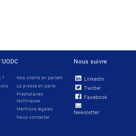
l'UODC
Nous suivre
 ?
Nos clients en parlent
LinkedIn
ions
La presse en parle
Twitter
Prestataires
Facebook
techniques
Mentions légales
Newsletter
Nous contacter