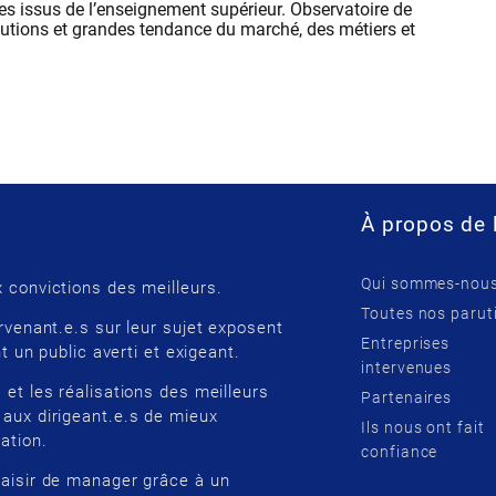
nes issus de l’enseignement supérieur. Observatoire de
olutions et grandes tendance du marché, des métiers et
À propos de 
Qui sommes-nous
 convictions des meilleurs.
Toutes nos parut
rvenant.e.s sur leur sujet exposent
Entreprises
t un public averti et exigeant.
intervenues
 et les réalisations des meilleurs
Partenaires
 aux dirigeant.e.s de mieux
Ils nous ont fait
ation.
confiance
laisir de manager grâce à un