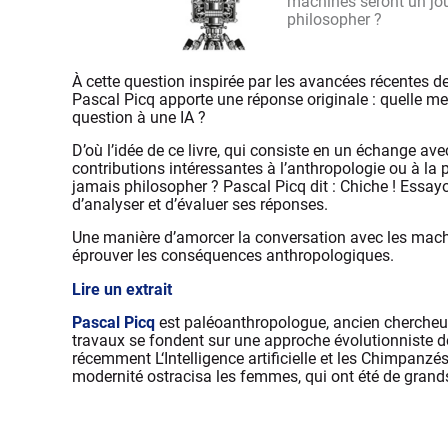
machines seront un jour
philosopher ?
À cette question inspirée par les avancées récentes de l
Pascal Picq apporte une réponse originale : quelle mei
question à une IA ?
D’où l’idée de ce livre, qui consiste en un échange ave
contributions intéressantes à l’anthropologie ou à la 
jamais philosopher ? Pascal Picq dit : Chiche ! Essayons
d’analyser et d’évaluer ses réponses.
Une manière d’amorcer la conversation avec les machine
éprouver les conséquences anthropologiques.
Lire un extrait
Pascal Picq
est paléoanthropologue, ancien chercheur 
travaux se fondent sur une approche évolutionniste d
récemment L‘Intelligence artificielle et les Chimpanzé
modernité ostracisa les femmes, qui ont été de gran