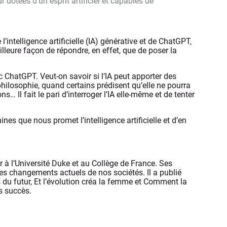
 dotées d’un esprit artificiel et capables de
’intelligence artificielle (IA) générative et de ChatGPT,
lleure façon de répondre, en effet, que de poser la
c ChatGPT. Veut-on savoir si l’IA peut apporter des
philosophie, quand certains prédisent qu’elle ne pourra
… Il fait le pari d’interroger l’IA elle-même et de tenter
s que nous promet l’intelligence artificielle et d’en
à l’Université Duke et au Collège de France. Ses
es changements actuels de nos sociétés. Il a publié
s du futur, Et l’évolution créa la femme et Comment la
ds succès.