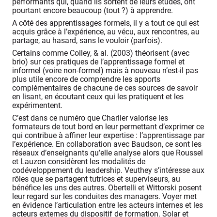
performants qui, quand ils sortent de leurs études, ont
pourtant encore beaucoup (tout ?) à apprendre.
A côté des apprentissages formels, il y a tout ce qui est
acquis grâce à l’expérience, au vécu, aux rencontres, au
partage, au hasard, sans le vouloir (parfois).
Certains comme Colley, & al. (2003) théorisent (avec
brio) sur ces pratiques de l’apprentissage formel et
informel (voire non-formel) mais à nouveau n’est-il pas
plus utile encore de comprendre les apports
complémentaires de chacune de ces sources de savoir
en lisant, en écoutant ceux qui les pratiquent et les
expérimentent.
C’est dans ce numéro que Charlier valorise les
formateurs de tout bord en leur permettant d’exprimer ce
qui contribue à affiner leur expertise : l’apprentissage par
l’expérience. En collaboration avec Baudson, ce sont les
réseaux d’enseignants qu’elle analyse alors que Roussel
et Lauzon considèrent les modalités de
codéveloppement du leadership. Veuthey s’intéresse aux
rôles que se partagent tutrices et superviseurs, au
bénéfice les uns des autres. Obertelli et Wittorski posent
leur regard sur les conduites des managers. Voyer met
en évidence l’articulation entre les acteurs internes et les
acteurs externes du dispositif de formation. Solar et