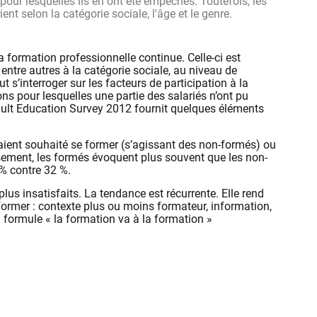
 pour lesquelles ils en ont été empêchés. Toutefois, les
ent selon la catégorie sociale, l'âge et le genre.
a formation professionnelle continue. Celle-ci est
 entre autres à la catégorie sociale, au niveau de
t s’interroger sur les facteurs de participation à la
ons pour lesquelles une partie des salariés n’ont pu
Adult Education Survey 2012 fournit quelques éléments
uraient souhaité se former (s’agissant des non-formés) ou
sement, les formés évoquent plus souvent que les non-
 % contre 32 %.
lus insatisfaits. La tendance est récurrente. Elle rend
former : contexte plus ou moins formateur, information,
a formule « la formation va à la formation »