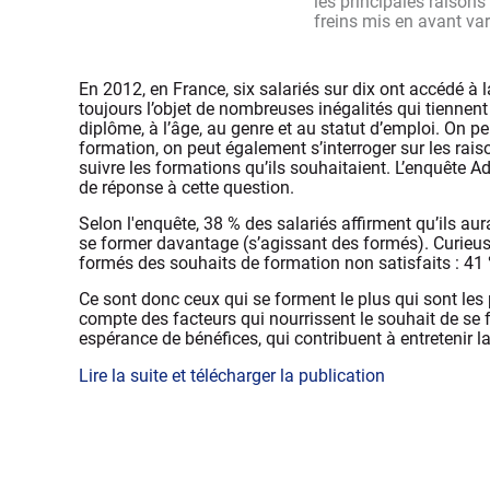
les principales raisons
freins mis en avant vari
En 2012, en France, six salariés sur dix ont accédé à l
toujours l’objet de nombreuses inégalités qui tiennent
diplôme, à l’âge, au genre et au statut d’emploi. On peu
formation, on peut également s’interroger sur les rais
suivre les formations qu’ils souhaitaient. L’enquête 
de réponse à cette question.
Selon l'enquête, 38 % des salariés affirment qu’ils a
se former davantage (s’agissant des formés). Curieu
formés des souhaits de formation non satisfaits : 41
Ce sont donc ceux qui se forment le plus qui sont les p
compte des facteurs qui nourrissent le souhait de se 
espérance de bénéfices, qui contribuent à entretenir l
Lire la suite et télécharger la publication