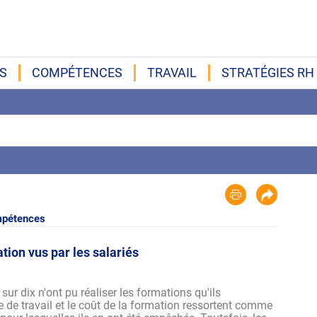
S
COMPÉTENCES
TRAVAIL
STRATÉGIES RH
pétences
4
ation vus par les salariés
3
sur dix n'ont pu réaliser les formations qu'ils
e de travail et le coût de la formation ressortent comme