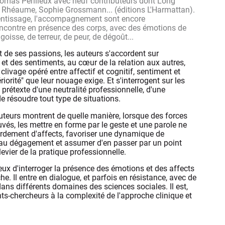
homas Perilleux avec neuf contributeurs dont Long
héaume, Sophie Grossmann... (éditions L'Harmattan).
rentissage, l'accompagnement sont encore
ncontre en présence des corps, avec des émotions de
oisse, de terreur, de peur, de dégoût...
t de ses passions, les auteurs s'accordent sur
et des sentiments, au cœur de la relation aux autres,
 clivage opéré entre affectif et cognitif, sentiment et
riorité" que leur nouage exige. Et s'interrogent sur les
 prétexte d'une neutralité professionnelle, d'une
e résoudre tout type de situations.
 auteurs montrent de quelle manière, lorsque des forces
uvés, les mettre en forme par le geste et une parole ne
bordement d'affects, favoriser une dynamique de
r au dégagement et assumer d'en passer par un point
evier de la pratique professionnelle.
eux d'interroger la présence des émotions et des affects
e. Il entre en dialogue, et parfois en résistance, avec de
ns différents domaines des sciences sociales. Il est,
ants-chercheurs à la complexité de l'approche clinique et