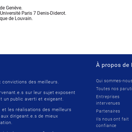
 de Genève.
'Université Paris 7 Denis-Diderot.
ique de Louvain.
À propos de 
Qui sommes-nous
 convictions des meilleurs.
Toutes nos parut
rvenant.e.s sur leur sujet exposent
Entreprises
t un public averti et exigeant.
intervenues
 et les réalisations des meilleurs
Partenaires
 aux dirigeant.e.s de mieux
Ils nous ont fait
ation.
confiance