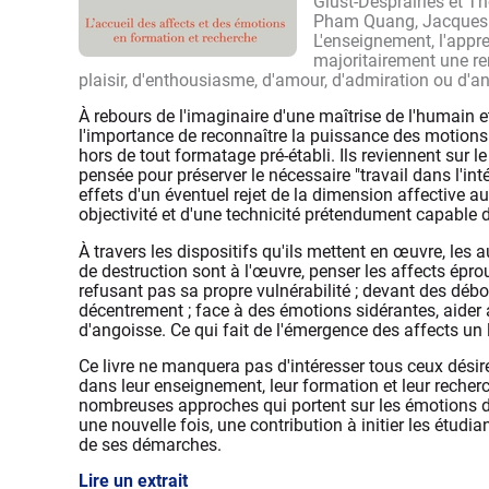
Giust-Desprairies et T
Pham Quang, Jacques R
L'enseignement, l'app
majoritairement une re
plaisir, d'enthousiasme, d'amour, d'admiration ou d'ang
À rebours de l'imaginaire d'une maîtrise de l'humain e
l'importance de reconnaître la puissance des motions 
hors de tout formatage pré-établi. Ils reviennent sur le
pensée pour préserver le nécessaire "travail dans l'inté
effets d'un éventuel rejet de la dimension affective au
objectivité et d'une technicité prétendument capable d
À travers les dispositifs qu'ils mettent en œuvre, les
de destruction sont à l'œuvre, penser les affects épro
refusant pas sa propre vulnérabilité ; devant des dé
décentrement ; face à des émotions sidérantes, aide
d'angoisse. Ce qui fait de l'émergence des affects un l
Ce livre ne manquera pas d'intéresser tous ceux désir
dans leur enseignement, leur formation et leur recherch
nombreuses approches qui portent sur les émotions da
une nouvelle fois, une contribution à initier les étudi
de ses démarches.
Lire un extrait