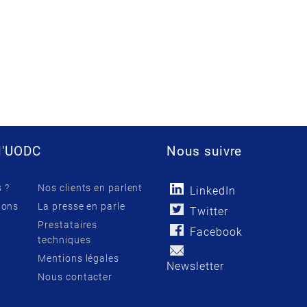
l'UODC
Nous suivre
 ?
Nos clients en parlent
LinkedIn
ions
La presse en parle
Twitter
Prestataires
Facebook
techniques
Mentions légales
Newsletter
Nous contacter