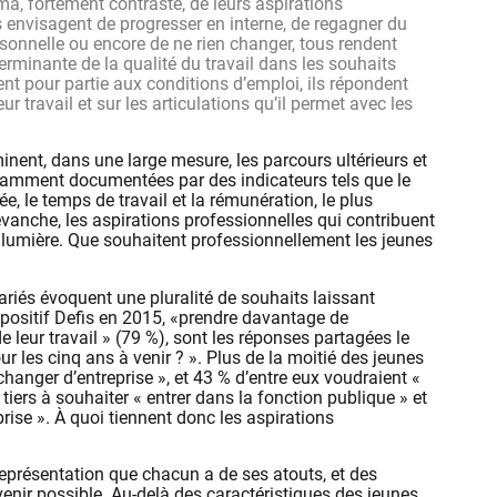
a, fortement contrasté, de leurs aspirations
s envisagent de progresser en interne, de regagner du
rsonnelle ou encore de ne rien changer, tous rendent
erminante de la qualité du travail dans les souhaits
ent pour partie aux conditions d’emploi, ils répondent
r travail et sur les articulations qu’il permet avec les
inent, dans une large mesure, les parcours ultérieurs et
ondamment documentées par des indicateurs tels que le
, le temps de travail et la rémunération, le plus
evanche, les aspirations professionnelles qui contribuent
en lumière. Que souhaitent professionnellement les jeunes
lariés évoquent une pluralité de souhaits laissant
ispositif Defis en 2015, «prendre davantage de
e leur travail » (79 %), sont les réponses partagées le
 les cinq ans à venir ? ». Plus de la moitié des jeunes
hanger d’entreprise », et 43 % d’entre eux voudraient «
tiers à souhaiter « entrer dans la fonction publique » et
prise ». À quoi tiennent donc les aspirations
représentation que chacun a de ses atouts, et des
venir possible. Au-delà des caractéristiques des jeunes