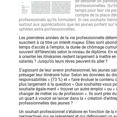
de dessiner un panoram
professionnelles. Qu’il
temps pour leur vie pe
compte de la place dét
professionnels qu’ils formulent. Si ces souhaits tienn
surtout aux appréciations que les jeunes portent sur leu
sphères extra-professionnelles.
Les premières années de la vie professionnelle déterm
suscitent à ce titre un intérêt majeur. Elles sont ab
temps d’accès à l’emploi, la durée de chômage cumulée
souvent différenciés selon le niveau de diplôme. En r
à orienter les itinéraires restent largement à mettre 
salariés ? Jusqu’où leurs rêves peuvent-ils aller ?
S’agissant de leur avenir professionnel, les jeunes sa
présager leur itinéraire futur. Selon les données du d
responsabilités » (73 %) et « faire évoluer le contenu d
plus largement à la question « Que souhaitez-vous pour
souhaite égale-ment « trouver un autre emploi » ou « c
changer de métier ou de profession ». Ils sont près du 
un quart à vouloir se lancer dans la « création d’entre
professionnelles des jeunes ?
Un souhait professionnel s’élabore en fonction de la 
perspectives qui se présentent et qui définissent un a