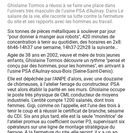
Ghislaine Tormos a réussi à se faire une place dans
l'univers très masculin de l'usine PSA d'Aulnay. Dans Le
salaire de la vie, elle raconte sa lutte contre la fermeture
du site et ses rapports avec les hommes au travail.
Six tonnes de pièces métalliques à soulever par jour
"pour donner à manger aux robots", 420 minutes de
concentration à tenir au quotidien, des horaires en 2x8:
6h46-14h37 une semaine, 14h37-22h28 la suivante...
Agée de 38 ans en 2002, veuve et mère de trois jeunes
enfants, Ghislaine Tormos découvre un rythme "pensé et
conçu par des hommes, pour les hommes", en arrivant à
l'usine PSA d'Aulnay-sous-Bois (Seine-Saint-Denis).
Elle est dépêchée par l'ANPE d'alors, avec une douzaine
de chômeuses, à l'atelier ferrage du constructeur. PSA
veut alors établir la parité en ses murs. Ghislaine occupe
le poste très physique de CMI, conducteur de moyens
industriels. L'entité compte 1200 salariés, dont trois
femmes. Gigi, comme on l'appelle, est l'une des trois à
tenir le coup et à réussir le certificat de branche, sésame
du CDI. Six ans plus tard, elle est la seule "monitrice" de
l'atelier promue au coefficient ouvrier P3, supervisant six
opérateurs sur une ligne de montage stratégique du
ferrage. A la fermeture du site, elle rejoint, il y a un an,