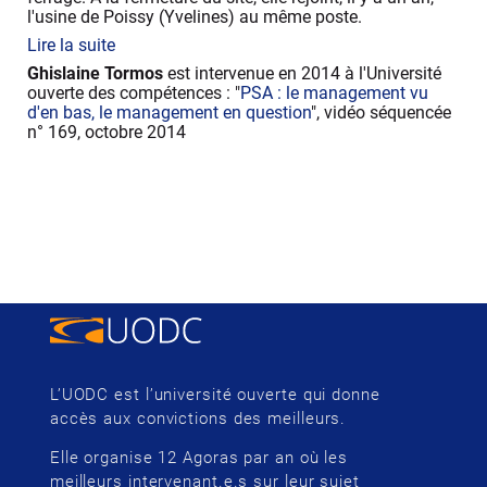
l'usine de Poissy (Yvelines) au même poste.
Lire la suite
Ghislaine Tormos
est intervenue en 2014 à l'Université
ouverte des compétences : "
PSA : le management vu
d'en bas, le management en question
",
vidéo séquencée
n° 169, octobre 2014
L’UODC est l’université ouverte qui donne
accès aux convictions des meilleurs.
Elle organise 12 Agoras par an où les
meilleurs intervenant.e.s sur leur sujet