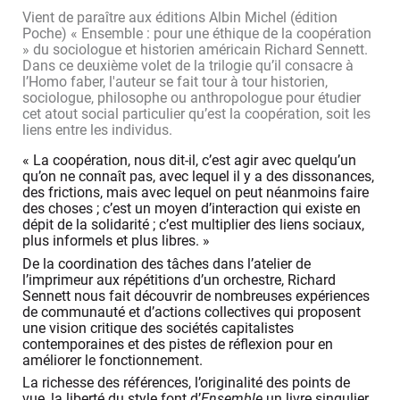
Vient de paraître aux éditions Albin Michel (édition
Poche) « Ensemble : pour une éthique de la coopération
» du sociologue et historien américain Richard Sennett.
Dans ce deuxième volet de la trilogie qu’il consacre à
l’Homo faber, l'auteur se fait tour à tour historien,
sociologue, philosophe ou anthropologue pour étudier
cet atout social particulier qu’est la coopération, soit les
liens entre les individus.
« La coopération, nous dit-il, c’est agir avec quelqu’un
qu’on ne connaît pas, avec lequel il y a des dissonances,
des frictions, mais avec lequel on peut néanmoins faire
des choses ; c’est un moyen d’interaction qui existe en
dépit de la solidarité ; c’est multiplier des liens sociaux,
plus informels et plus libres. »
De la coordination des tâches dans l’atelier de
l’imprimeur aux répétitions d’un orchestre, Richard
Sennett nous fait découvrir de nombreuses expériences
de communauté et d’actions collectives qui proposent
une vision critique des sociétés capitalistes
contemporaines et des pistes de réflexion pour en
améliorer le fonctionnement.
La richesse des références, l’originalité des points de
vue, la liberté du style font d’
Ensemble
un livre singulier