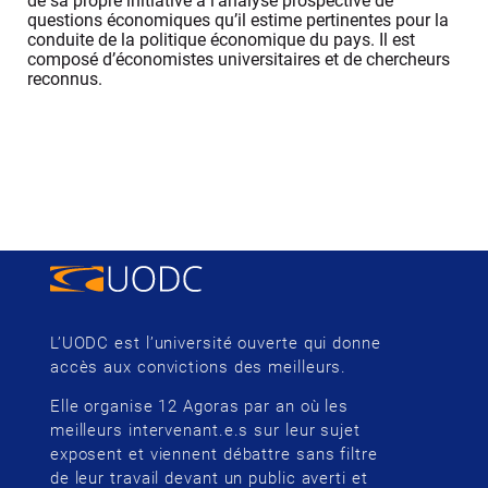
de sa propre initiative à l’analyse prospective de
questions économiques qu’il estime pertinentes pour la
conduite de la politique économique du pays. Il est
composé d’économistes universitaires et de chercheurs
reconnus.
L’UODC est l’université ouverte qui donne
accès aux convictions des meilleurs.
Elle organise 12 Agoras par an où les
meilleurs intervenant.e.s sur leur sujet
exposent et viennent débattre sans filtre
de leur travail devant un public averti et