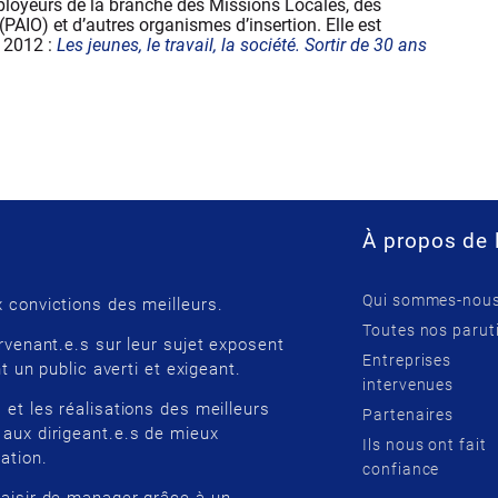
employeurs de la branche des Missions Locales, des
(PAIO) et d’autres organismes d’insertion. Elle est
 2012 :
Les jeunes, le travail, la société. Sortir de 30 ans
À propos de 
Qui sommes-nous
 convictions des meilleurs.
Toutes nos parut
rvenant.e.s sur leur sujet exposent
Entreprises
t un public averti et exigeant.
intervenues
 et les réalisations des meilleurs
Partenaires
 aux dirigeant.e.s de mieux
Ils nous ont fait
ation.
confiance