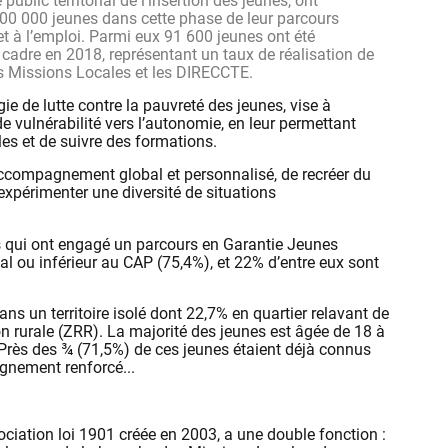
public territorial de l’insertion des jeunes, ont
0 000 jeunes dans cette phase de leur parcours
et à l’emploi. Parmi eux 91 600 jeunes ont été
adre en 2018, représentant un taux de réalisation de
es Missions Locales et les DIRECCTE.
ie de lutte contre la pauvreté des jeunes, vise à
 vulnérabilité vers l’autonomie, en leur permettant
es et de suivre des formations.
ccompagnement global et personnalisé, de recréer du
’expérimenter une diversité de situations
 qui ont engagé un parcours en Garantie Jeunes
al ou inférieur au CAP (75,4%), et 22% d’entre eux sont
s un territoire isolé dont 22,7% en quartier relavant de
tion rurale (ZRR). La majorité des jeunes est âgée de 18 à
 Près des ¾ (71,5%) de ces jeunes étaient déjà connus
gnement renforcé...
iation loi 1901 créée en 2003, a une double fonction :