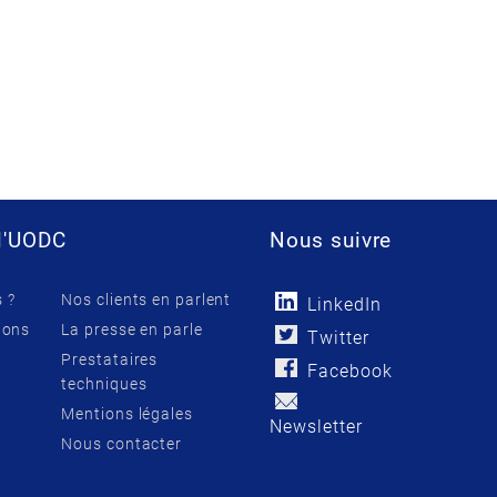
l'UODC
Nous suivre
 ?
Nos clients en parlent
LinkedIn
ions
La presse en parle
Twitter
Prestataires
Facebook
techniques
Mentions légales
Newsletter
Nous contacter