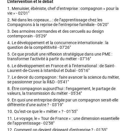
L'intervention et le débat
1.
Menuisier, ébéniste, chef d’entreprise : compagnon « pour la
vie » -
02'01"
2.
Né dans les copeaux… : de l’apprentissage chez les
Compagnons à la reprise de l’entreprise familiale -
06'20"
3.
Des armoires normandes et des cercueils au design
contemporain -
05'29"
4.
Le développement et la concurrence internationale : la
question de la compétitivité -
07'26"
5.
Ce que produit une réflexion stratégique dans une PME :
transformer l’activité à partir du métier -
07'16"
6.
Le développement en France et à l’international : de Saint-
Laurent-de-Cuves à Istambul et Dubaï -
05'16"
7.
Le devoir du compagnon : faire avancer la science du métier,
se passionner pour la R&D -
05'41"
8.
Être compagnon aujourd’hui : l’engagement, le partage de
valeurs, la transmission du métier -
05'34"
9.
En quoi une entreprise dirigée par un compagnon serait-elle
différente d’une autre ? -
03'19"
10.
Qu’est-ce que le « métier » ? -
01'55"
11.
Le voyage, le « Tour de France » : une dimension essentielle
de l’apprentissage -
02'58"
12.
Comment on devient dirigeant d'entreprise ? -
01'55"