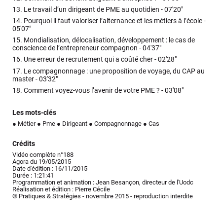
13.
Le travail d’un dirigeant de PME au quotidien -
07'20"
14.
Pourquoi il faut valoriser l’alternance et les métiers à l’école -
05'07"
15.
Mondialisation, délocalisation, développement : le cas de
conscience de l’entrepreneur compagnon -
04'37"
16.
Une erreur de recrutement qui a coûté cher -
02'28"
17.
Le compagnonnage : une proposition de voyage, du CAP au
master -
03'32"
18.
Comment voyez-vous l’avenir de votre PME ? -
03'08"
Les mots-clés
● Métier
● Pme
● Dirigeant
● Compagnonnage
● Cas
Crédits
Vidéo complète n°188
Agora du 19/05/2015
Date d'édition : 16/11/2015
Durée : 1:21:41
Programmation et animation : Jean Besançon, directeur de l'Uodc
Réalisation et édition : Pierre Cécile
© Pratiques & Stratégies - novembre 2015 - reproduction interdite